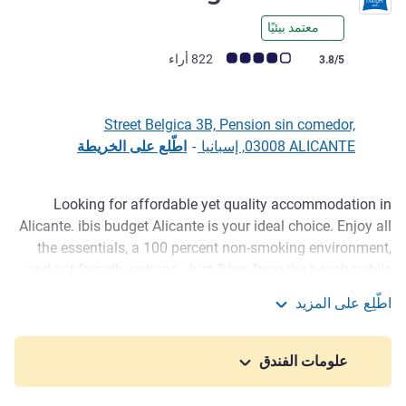
معتمد بيئيًا
ملاحظة أراء العملاء (رأي ALL)
822 أراء
3.8/5
Street Belgica 3B, Pension sin comedor,
03008 ALICANTE, إسبانيا
-
اطّلع على الخريطة
Looking for affordable yet quality accommodation in
الوصف
Alicante. ibis budget Alicante is your ideal choice. Enjoy all
the essentials, a 100 percent non-smoking environment,
and pet-friendly options. Just 3 km from the beach public
transport available and 4 km from the city center, airport,
اطّلِع على المزيد
and IFA and VBSpaces exhibition grounds. Free parking,
ibis budget Alicante
subject to availability and friendly staff are here to assist
you.
علومات الفندق
Alicante is one of the jewels of the Mediterranean. Its