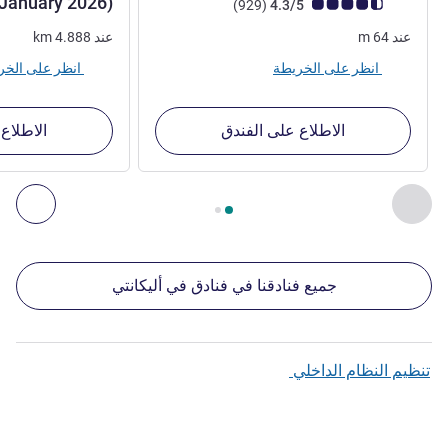
January 2026)
ملاحظة أراء العملاء (رأي ALL)
أراء
)
(929
4.3/5
عند
64
m
عند
4.888
km
انظر على الخريطة
انظر على الخريطة
الاطلاع على الفندق
الاطلاع
الصفحة
1
من
2
, منشآتنا الأخرى القريبة 1 :, منشآتنا الأخرى القريبة 2 :, منشآتنا الأخرى القريبة 3 :, منشآتنا الأخرى القريبة 4 :
السابق - منشآتنا الأخرى القريبة
التال
جميع فنادقنا في فنادق في أليكانتي
تنظيم النظام الداخلي