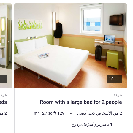
راجع التفاصيل
راجع ال
10
غرفة
غرفة
eds
Room with a large bed for 2 people
2 من الأشخاص كحد أقصى
129
sq ft
/
12
m²
2 من الأشخاص كحد أقصى
فرش السرير
فرش 
1 x سرير (أسرّة) مزدوج