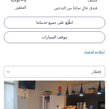
مكيف
وجبة
الفطور
فندق خالٍ تمامًا من التدخين
اطّلِع على جميع خدماتنا
موقف السيارات
إمكانية الوصول
إفطار
راجع التفاصيل