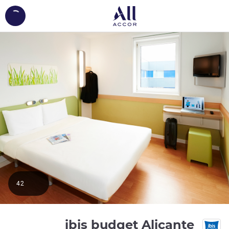
ing...
42
ibis budget Alicante