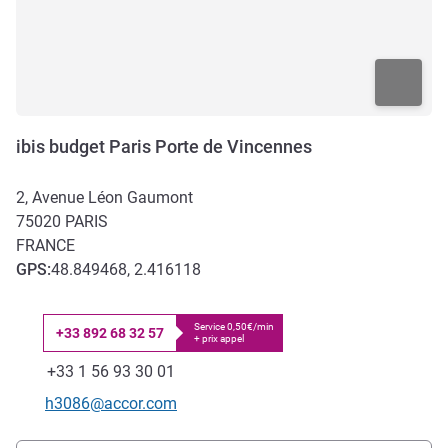
ibis budget Paris Porte de Vincennes
2, Avenue Léon Gaumont
75020
PARIS
FRANCE
GPS
:
48.849468, 2.416118
Service 0,50€/min
+33 892 68 32 57
+ prix appel
Téléphone
Fax
+33 1 56 93 30 01
Email de contact
h3086@accor.com