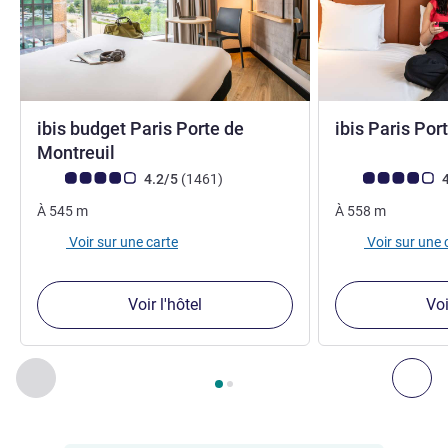
ibis budget Paris Porte de
ibis Paris Por
2 étoiles
Montreuil
Note Avis clients (Note ALL)
avis
Note Avis clients
4.2/5
(1461
)
4
À
545
m
À
558
m
Voir sur une carte
Voir sur une 
Voir l'hôtel
Voi
Page
1
sur
2
, Nos autres établissements à proximité 1 :, Nos 
Précédent - Nos autres établissements à proximité
Sui