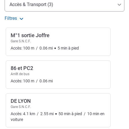
Accès et transports
Accès & Transport (3)
Filtres
M°1 sortie Joffre
Gare S.N.C.F.
Accès:
100
m
/
0.06
mi
5
min
à pied
86 et PC2
Arrêt de bus
Accès:
100
m
/
0.06
mi
DE LYON
Gare S.N.C.F.
Accès:
4.1
km
/
2.55
mi
50
min
à pied
/
10
min
en
voiture