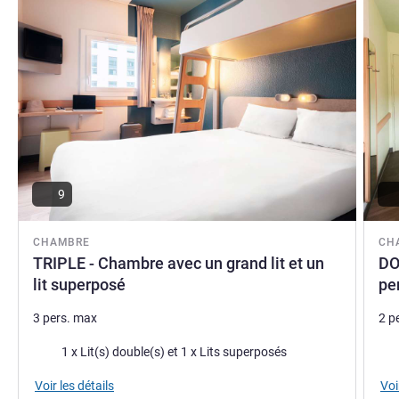
Une bagagerie est disponible gratuitement à condition que
le bagage soit verrouillé (cadenas ou code), associé à un
ticket remis par l'équipe. Non accessible en dehors du
séjour.
Laurent MAGDELON, Direction de l'hôtel
9
CHAMBRE
CH
TRIPLE - Chambre avec un grand lit et un
DO
lit superposé
pe
3 pers. max
2 p
Literie
Lite
1 x Lit(s) double(s) et 1 x Lits superposés
Voir les détails
Voi