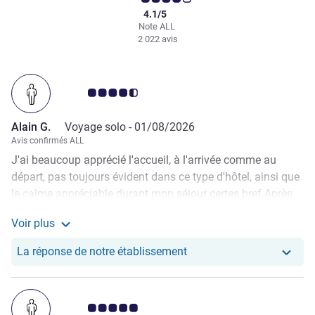
4.1/5
Note ALL
2 022 avis
Note Avis clients 4.5/5
Alain G.
Voyage solo -
01/08/2026
Avis confirmés ALL
J'ai beaucoup apprécié l'accueil, à l'arrivée comme au
départ, pas toujours évident dans ce type d'hôtel, ainsi que
le calme appréciable durant mon séjour certes bref.Après
avoir rendu ma chambre j'ai aussi apprécié de pouvoir
Voir plus
laisser mon bagage à une consigne GRATUITE
Voir plus de commentaires de Alain G.
contrairement à un autre Ibis Budget parisien que je
Notre hôtel a repondu au 
La réponse de notre établissement
fréquente aussi épisodiquement... Moins positif: l'absence
de salle de bain avec un lavabo dans la chambre et,
heureusement, une douche séparée. Cette disposition d'un
Note Avis clients 5.0/5
autre temps, était une première pour moi !! Egalement