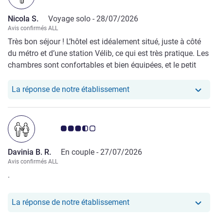
l'absence de panneau "ne pas déranger" à suspendre à
Nicola S.
Voyage solo -
28/07/2026
l'extérieur de la porte...
Avis confirmés ALL
Très bon séjour ! L’hôtel est idéalement situé, juste à côté
du métro et d’une station Vélib, ce qui est très pratique. Les
chambres sont confortables et bien équipées, et le petit
déjeuner buffet est tout à fait correct. Le personnel est
toujours aimable, disponible et attentif au bien-être des
Notre hôtel a repondu au
La réponse de notre établissement
clients. Je recommande sans hésiter et j'y reviendrai.
Note Avis clients 3.5/5
Davinia B. R.
En couple -
27/07/2026
Avis confirmés ALL
.
Notre hôtel a repondu au 
La réponse de notre établissement