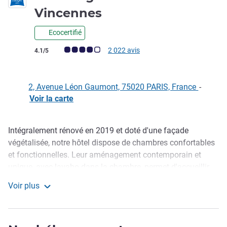
2 étoiles
Vincennes
Ecocertifié
Note Avis clients (Note ALL)
2 022 avis
4.1/5
2, Avenue Léon Gaumont, 75020 PARIS, France
-
Voir la carte
Intégralement rénové en 2019 et doté d'une façade
Description
végétalisée, notre hôtel dispose de chambres confortables
et fonctionnelles. Leur aménagement contemporain et
unique, avec lavabo dans la chambre, permet d'accueillir
jusqu'à 3 personnes. Venez profiter d'une équipe agréable,
Voir plus
d'un lobby chaleureux et d'une cour intérieure avec terrasse
ibis budget Paris Porte de Vincennes
arborée. Détente et sport : terrasse, terrain de
basket/badminton, babyfoot, prêt d'accessoires sportifs et