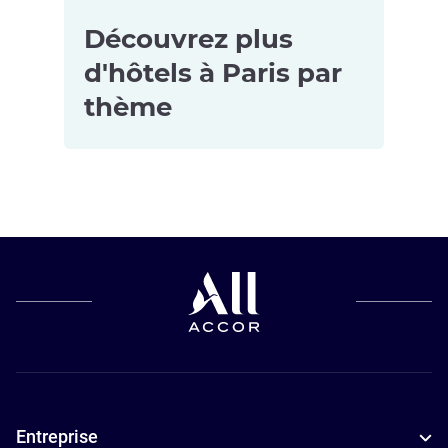
Découvrez plus
d'hôtels à Paris par
thème
Hôtels
Hôtels avec
Hôtels
acceptant les
salle de sport
5 étoiles à
animaux de
à Paris
Paris
compagnie à
Hôtels avec
Hôtels
Paris
piscine à
4 étoiles à
Hôtels pour
Paris
Paris
les petits
Hôtels de
Appart'hôtels
budgets à
luxe à Paris
à Paris
Entreprise
Paris
Hôtels