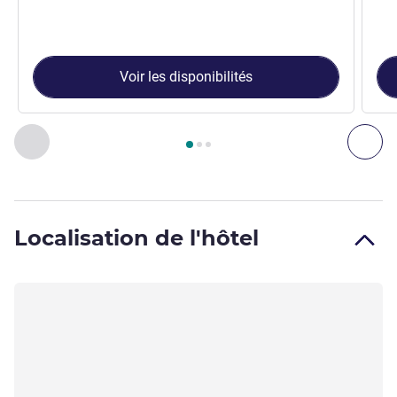
Voir les disponibilités
Page
1
sur
3
, Chambre 1 : TRIPLE - Chambre avec un grand lit
Précédent - Chambre
Sui
Localisation de l'hôtel