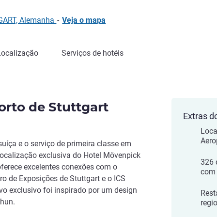
TGART, Alemanha
-
Veja o mapa
Localização
Serviços de hotéis
orto de Stuttgart
Extras d
Loca
Aero
uíça e o serviço de primeira classe em
localização exclusiva do Hotel Mövenpick
326 
 oferece excelentes conexões com o
com 
tro de Exposições de Stuttgart e o ICS
ivo exclusivo foi inspirado por um design
Rest
Thun.
regi