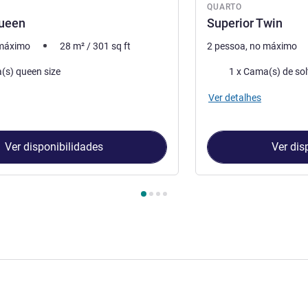
QUARTO
Queen
Superior Twin
 máximo
28
m²
/
301
sq ft
2 pessoa, no máximo
ma
Roupa de cama
(s) queen size
1 x Cama(s) de sol
Ver detalhes
Ver disponibilidades
Ver dis
Quarto 1 : Superior Queen , Quarto 2 : Superior Twin