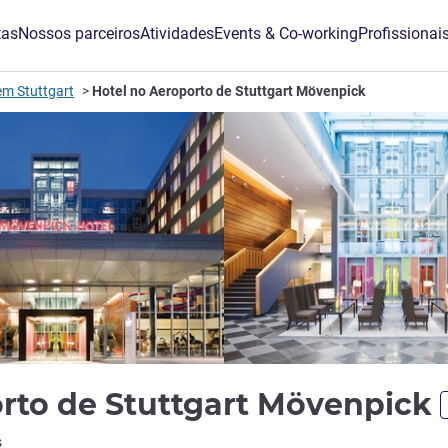
tas
Nossos parceiros
Atividades
Events & Co-working
Profissionai
em Stuttgart
Hotel no Aeroporto de Stuttgart Mövenpick
orto de Stuttgart Mövenpick
ão ALL)
s