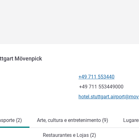
uttgart Mövenpick
+49 711 553440
Telefone
Fax
+49 711 553449000
E-mail de contato
hotel.stuttgart.airport@mo
nsporte (2)
Arte, cultura e entretenimento (9)
Lugares
Restaurantes e Lojas (2)