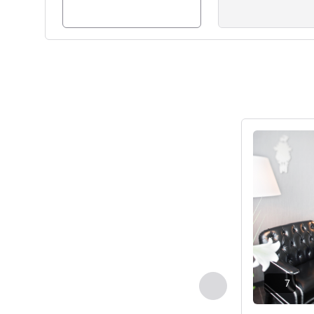
Ver detalhes
7
Anterior - Quarto