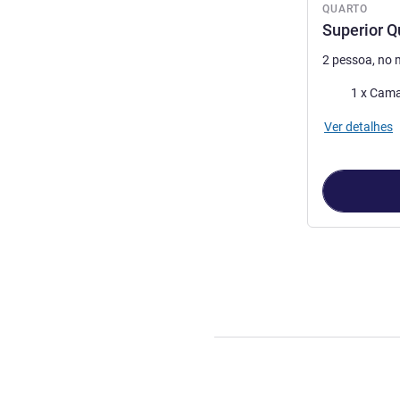
QUARTO
Superior 
2 pessoa, no
Roupa de ca
1 x Cama
Ver detalhes
Página
1
de
4
, 