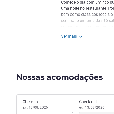
Comece o dia com um rico bu
uma noite no restaurante Tro
bem como clássicos locais e 
seminário em uma das 16 sal
comemoração em um ambiente 
reuniões e eventos têm os úl
Ver mais
gratuito a WIFI e fornecem luz
Hotel no Aeroporto de St
O Mövenpick Hotel Stuttgart A
Aeroporto de Stuttgart. Visite
Stuttgart a uma curta distânci
da cidade.
Nossas acomodações
Bem-vindo ao Mövenpick Hot
hospedar você diretamente no
Estadual e desejar a você u
Marc Wachal, Gerência do ho
Reservar este hotel
Check-in
Check-out
ex : 13/08/2026
ex : 13/08/2026