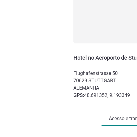
Hotel no Aeroporto de St
Flughafenstrasse 50
70629
STUTTGART
ALEMANHA
GPS
:
48.691352, 9.193349
Acesso e transporte
Acesso e tra