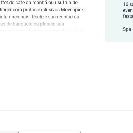
ffet de café da manhã ou usufrua de
16 s
llinger com pratos exclusivos Mövenpick,
even
fest
internacionais. Realize sua reunião ou
as de banquete ou planeje sua
Spa 
exclusivo. Todas as salas flexíveis de
timos equipamentos técnicos, acesso
 natural.
uttgart Mövenpick
irport tem localização exclusiva no
 a feira comercial de Stuttgart e o ICS
a a pé ou dirija por 20 min até o centro
el Stuttgart Airport. Temos o prazer de
 Aeroporto de Stuttgart e na Feira
m bom tempo conosco!
tel