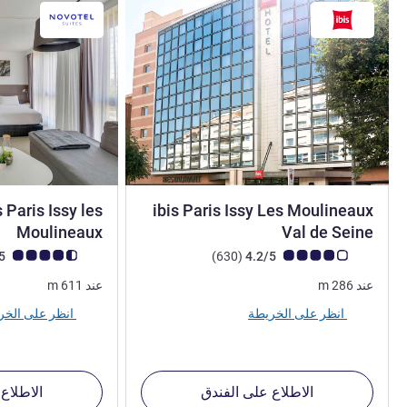
 Paris Issy les
ibis Paris Issy Les Moulineaux
3 نجوم
4 نجوم
Moulineaux
Val de Seine
ملاحظة أراء العملاء (رأي ALL)
أراء
ملاحظة أراء العملاء (رأي
4.3/5
)
(630
4.2/5
عند
286
m
عند
611
m
انظر على الخريطة
انظر على الخريطة
الاطلاع على الفندق
الاطلاع