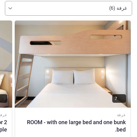
غرفة (6)
راجع التفاصيل
راجع ال
7
غرفة
غرفة
r 2
ROOM - with one large bed and one bunk
ple
bed.