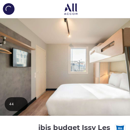
ing...
44
ibis budget Issy Les