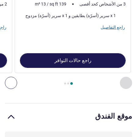
3 من الأشخاص كحد أقصى
139
sq ft
/
13
m²
2 من الأشخاص كحد أقصى
فرش السرير
فرش 
1 x سرير (أسرّة) بطابقين و 1 x سرير (أسرّة) مزدوج
راجع التفاصيل
راجع
راجع حالات التوافر
الصفحة
1
من
3
, غرفة 1 : ROOM - with one large bed and one bunk bed. , غرفة 2 : DOUBLE - Room with a large bed for 2 people
السابق - غرفة
التال
موقع الفندق