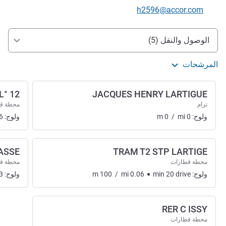
تواصل معنا عبر البريد الإلكتروني
h2596@accor.com
الوصول والتنقل
الوصول والنقل (5)
المرشحات
L° 12
JACQUES HENRY LARTIGUE
ترام
محطة ق
ولوج:
0
mi
/
0
m
ولوج:
6
ASSE
TRAM T2 STP LARTIGE
محطة قطارات
محطة ق
ولوج:
drive
20
min
0.06
mi
/
100
m
ولوج:
3
RER C ISSY
محطة قطارات