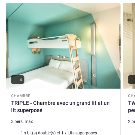
Voir les détails
Voir le
4
CHAMBRE
CH
TRIPLE - Chambre avec un grand lit et un
TW
lit superposé
pe
3 pers. max
2 p
Literie
Lite
1 x Lit(s) double(s) et 1 x Lits superposés