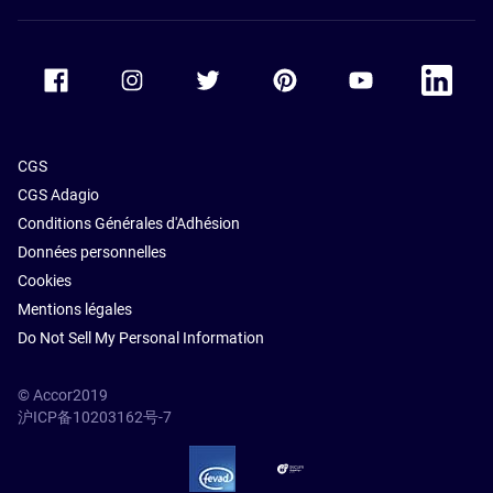
Accor Facebook
Accor Instagram
Accor Twitter
Accor Pinterest
Accor Youtube
Accor Li
CGS
CGS Adagio
Conditions Générales d'Adhésion
Données personnelles
Cookies
Mentions légales
Do Not Sell My Personal Information
© Accor2019
沪ICP备10203162号-7
SSL Secure – globalSign