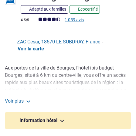
Adapté aux familles
Ecocertifié
Note Avis clients (Note ALL)
1 059 avis
4.5/5
ZAC César, 18570 LE SUBDRAY, France
-
Voir la carte
Aux portes de la ville de Bourges, l'hôtel ibis budget
Description
Bourges, situé à 6 km du centre-ville, vous offre un accès
rapide aux plus beaux sites touristiques de la région : la
cathédrale de Bourges classée au patrimoine mondial de
l'UNESCO, le palais Jacques-Coeur et le vignoble
Voir plus
sancerrois. Faites une pause à 1, 2 ou 3 personnes à petit
ibis budget Bourges
prix. Un hôtel économique qui vous propose des chambres
équipées du Wi-Fi et d'un parking privé sécurisé.
Information hôtel
Reposez-vous à petit prix au sein de l'hôtel ibis budget