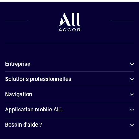
budgets à
Bourges
Hôtels
adaptés aux
familles à
Bourges
Entreprise
Hôtels avec
parking à
Solutions professionnelles
Bourges
Hôtels avec
Navigation
piscine à
Application mobile ALL
Bourges
Hôtels
Besoin d'aide ?
4 étoiles à
Bourges