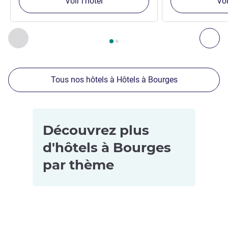
Voir l'hôtel
Voi
Page
1
sur
2
, Nos autres établissements à proximité 1 :, Nos 
Précédent - Nos autres établissements à proximité
Sui
Tous nos hôtels à Hôtels à Bourges
Découvrez plus
d'hôtels à Bourges
par thème
Hôtels pour
les petits