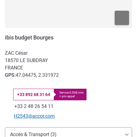
ibis budget Bourges
ZAC César
18570
LE SUBDRAY
FRANCE
GPS
:
47.04475, 2.331972
Service 0,50€/min
+33 892 68 31 64
+ prix appel
Téléphone
Fax
+33 2 48 26 54 11
Email de contact
H2543@accor.com
Accès et transports
Accès & Transport (3)