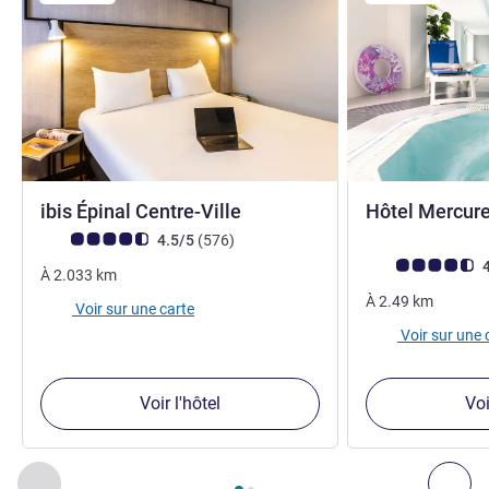
3 étoiles
ibis Épinal Centre-Ville
Hôtel Mercure
Note Avis clients (Note ALL)
avis
4.5/5
(576
)
Note Avis clients
4
À
2.033
km
À
2.49
km
Voir sur une carte
Voir sur une 
Voir l'hôtel
Voi
Page
1
sur
2
, Nos autres établissements à proximité 1 :, Nos 
Précédent - Nos autres établissements à proximité
Sui