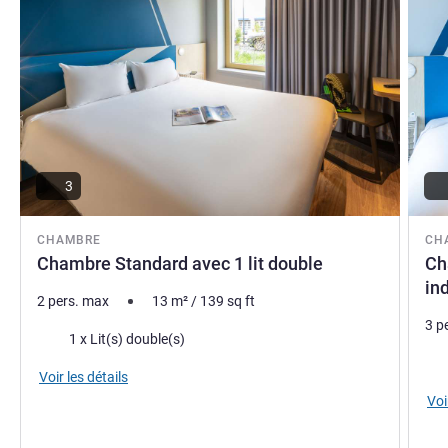
3
CHAMBRE
CH
Chambre Standard avec 1 lit double
Ch
in
2 pers. max
13
m²
/
139
sq ft
3 p
Literie
1 x Lit(s) double(s)
Lite
Voir les détails
Voi