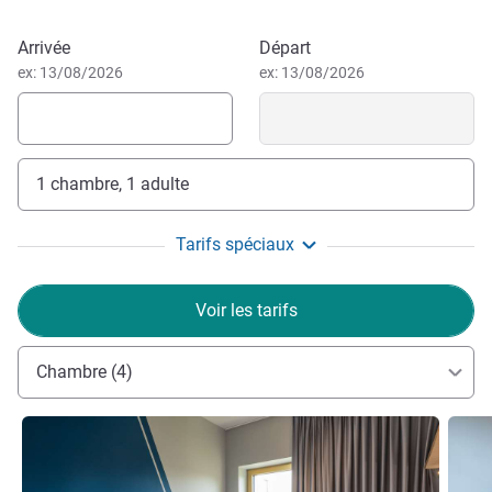
sur la ville et alentours. Nous vous souhaitons un agréable
Réserver cet hôtel
séjour chez nous !
Arrivée
Départ
Sandrine CORDEIRO, Direction de l'hôtel
ex: 13/08/2026
ex: 13/08/2026
1 chambre, 1 adulte
Tarifs spéciaux
Voir les tarifs
Chambre (4)
Voir les détails
Voir le