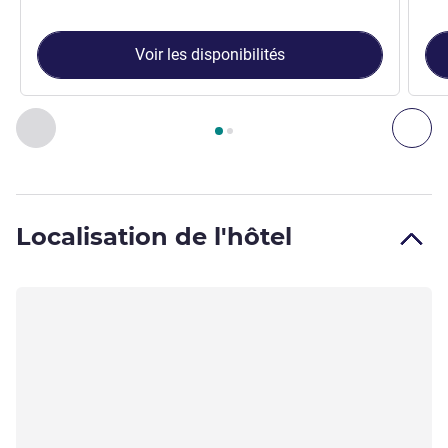
Voir les disponibilités
Page
1
sur
2
, Chambre 1 : Chambre Standard avec 1 lit double 
Précédent - Chambre
Sui
Localisation de l'hôtel