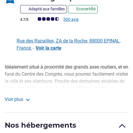
Adapté aux familles
Ecocertifié
Note Avis clients (Note ALL)
500 avis
4.7/5
Rue des Rapailles, ZA de la Roche, 88000 EPINAL,
France
-
Voir la carte
Idéalement situé à proximité des grands axes routiers, et en
Description
face du Centre des Congrès, vous pourrez facilement visiter
la ville et ses alentours. Proche des domaines skiables de
Gérardmer (40km) et de La Bresse (55km). Faites une
pause à 1,2,3 ou 4 personnes à petit prix. Un hôtel
Voir plus
économique avec des chambres équipées du Wi-Fi offert.
ibis budget Épinal
Bienvenue dans la Cité des Images ! Notre équipe
chaleureuse sera ravie de vous accueillir, seul(e) ou en
Nos hébergements
famille, et de partager avec vous ses meilleures adresses