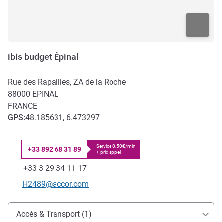
ibis budget Épinal
Rue des Rapailles, ZA de la Roche
88000
EPINAL
FRANCE
GPS
:
48.185631, 6.473297
Service 0,50€/min
+33 892 68 31 89
+ prix appel
Téléphone
Fax
+33 3 29 34 11 17
Email de contact
H2489@accor.com
Accès et transports
Accès & Transport (1)