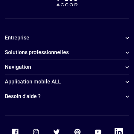
Entreprise
Solutions professionnelles
Navigation
Application mobile ALL
Besoin d'aide ?
Accor Facebook
Accor Instagram
Accor Twitter
Accor Pinterest
Accor Youtube
Accor Li