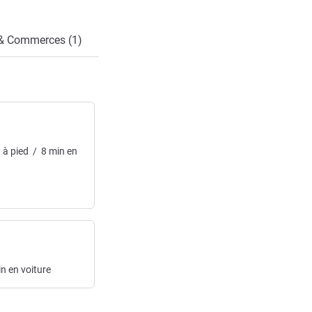
 & Commerces (1)
n
à pied
/
8
min
en
in
en voiture