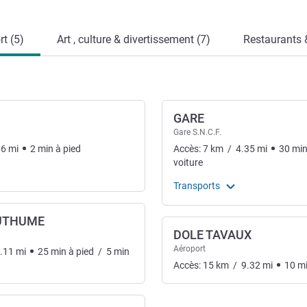
t (5)
Art , culture & divertissement (7)
Restaurants
GARE
Gare S.N.C.F.
06
mi
2
min
à pied
Accès:
7
km
/
4.35
mi
30
mi
voiture
Transports
AUTHUME
DOLE TAVAUX
Aéroport
.11
mi
25
min
à pied
/
5
min
Accès:
15
km
/
9.32
mi
10
m