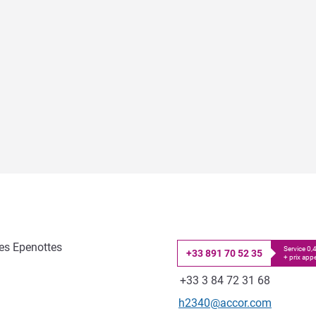
des Epenottes
Service 0
+33 891 70 52 35
+ prix appe
Téléphone
Fax
+33 3 84 72 31 68
Email de contact
h2340@accor.com