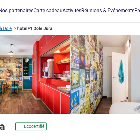
Nos partenaires
Carte cadeau
Activités
Réunions & Evénements
Pr
à Dole
hotelF1 Dole Jura
1 étoile
ra
Ecocertifié