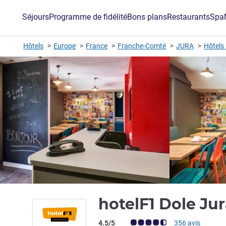
Séjours
Programme de fidélité
Bons plans
Restaurants
Spa
Hôtels
Europe
France
Franche-Comté
JURA
Hôtels 
hotelF1 Dole Ju
Note Avis clients (Note ALL)
4.5/5
356 avis