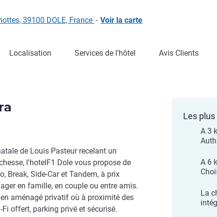
enottes, 39100 DOLE, France
-
Voir la carte
Localisation
Services de l'hôtel
Avis Clients
ra
Les plus 
A 3 
Auth
natale de Louis Pasteur recelant un
A 6 k
chesse, l'hotelF1 Dole vous propose de
Choi
, Break, Side-Car et Tandem, à prix
ger en famille, en couple ou entre amis.
La c
ien aménagé privatif où à proximité des
inté
Fi offert, parking privé et sécurisé.