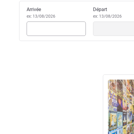
Réserver cet hôtel
Arrivée
Départ
ex: 13/08/2026
ex: 13/08/2026
Voir les détail