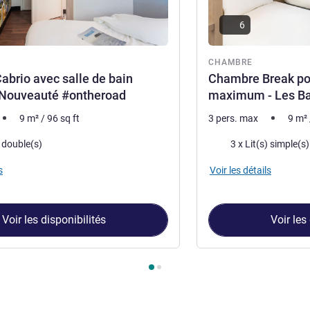
6
re
CHAMBRE
brio avec salle de bain
Chambre Break po
- Nouveauté #ontheroad
maximum - Les Ba
9
m²
/
96
sq ft
3 pers. max
9
m²
Literie
) double(s)
3 x Lit(s) simple(s)
s
Voir les détails
Voir les disponibilités
Voir les
hambre 1 : Chambre Cabrio avec salle de bain privative - Nouv