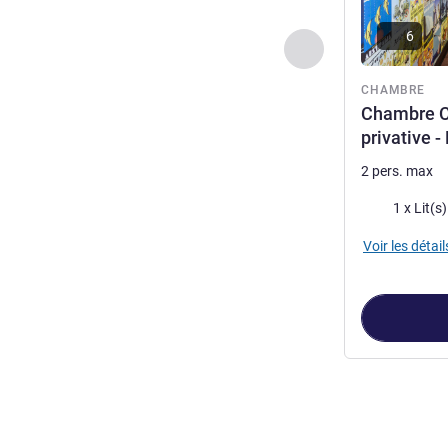
6
Précédent - Chamb
CHAMBRE
Chambre Ca
privative 
2 pers. max
Literie
1 x Lit(s
Voir les détail
Page
1
sur
2
, C