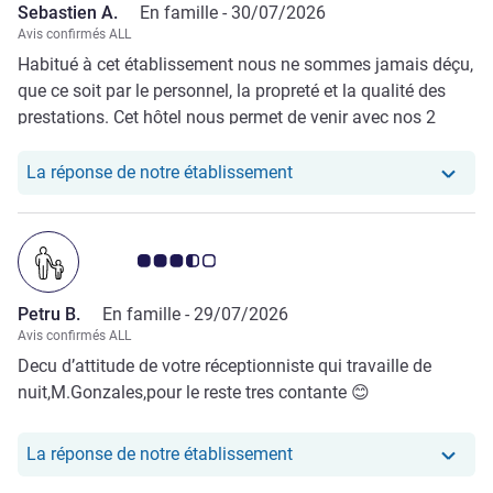
Sebastien A.
En famille -
30/07/2026
Avis confirmés ALL
Habitué à cet établissement nous ne sommes jamais déçu,
que ce soit par le personnel, la propreté et la qualité des
prestations. Cet hôtel nous permet de venir avec nos 2
enfants ce qui n'est pas forcément le cas de la majorité des
hôtels.
Notre hôtel a repondu au
La réponse de notre établissement
Note Avis clients 3.5/5
Petru B.
En famille -
29/07/2026
Avis confirmés ALL
Decu d’attitude de votre réceptionniste qui travaille de
nuit,M.Gonzales,pour le reste tres contante 😊
Notre hôtel a repondu au 
La réponse de notre établissement