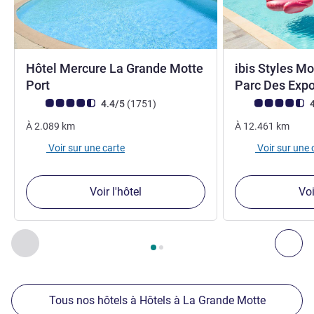
Hôtel Mercure La Grande Motte
ibis Styles Mo
4 étoiles
Port
Parc Des Exp
Note Avis clients (Note ALL)
avis
Note Avis clients
4.4/5
(1751
)
4
À
2.089
km
À
12.461
km
Voir sur une carte
Voir sur une 
Voir l'hôtel
Voi
Page
1
sur
2
, Nos autres établissements à proximité 1 :, Nos 
Précédent - Nos autres établissements à proximité
Sui
Tous nos hôtels à Hôtels à La Grande Motte