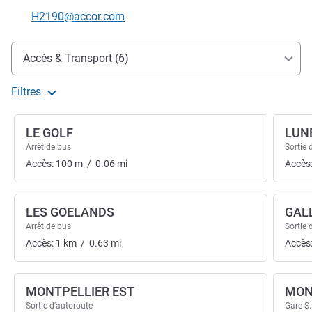
Email de contact
H2190@accor.com
Accès et transports
Accès & Transport (6)
Filtres
LE GOLF
LUN
Arrêt de bus
Sortie 
Accès:
100
m
/
0.06
mi
Accès
LES GOELANDS
GAL
Arrêt de bus
Sortie 
Accès:
1
km
/
0.63
mi
Accès
MONTPELLIER EST
MON
Sortie d'autoroute
Gare S.