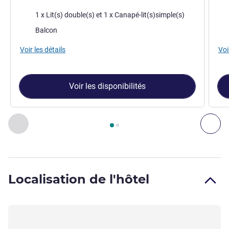
Literie
Lite
1 x Lit(s) double(s) et 1 x Canapé-lit(s)simple(s)
Assets :
Asse
Balcon
Voir les détails
Voi
Voir les disponibilités
Page
1
sur
2
, Chambre 1 : Chambre Classique - 1 lit double et 
Précédent - Chambre
Sui
Localisation de l'hôtel