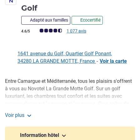
4 étoiles
Golf
Adapté aux familles
Ecocertifié
Note Avis clients (Note ALL)
1 077 avis
4.6/5
1641 avenue du Golf, Quartier Golf Ponant,
34280 LA GRANDE MOTTE, France
-
Voir la carte
Entre Camargue et Méditerranée, tous les plaisirs s'offrent
Description
à vous au Novotel La Grande Motte Golf. Sur un golf
luxuriant, les chambres tout confort et les suites avec
terrasse dominent la piscine et les greens. Cinq salles de
réunion avec terrasse accueillent les séminaires et les
Voir plus
activités ludiques. En famille ou entre amis, profitez des
Novotel La Grande Motte Golf
plages et de l'architecture unique de la ville-jardin. Entre
stage de golf, activités nautiques et nature sauvage, offrez-
Information hôtel