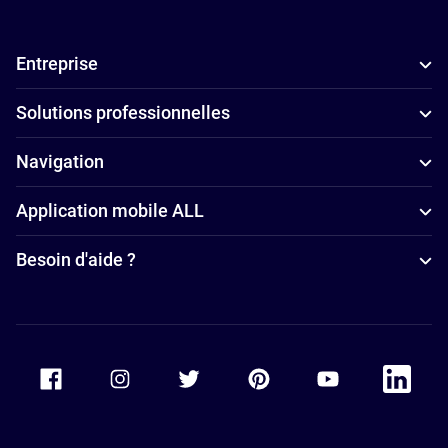
Motte
Hôtels
Entreprise
4 étoiles à La
Grande
Solutions professionnelles
Motte
Navigation
Application mobile ALL
Besoin d'aide ?
Accor Facebook
Accor Instagram
Accor Twitter
Accor Pinterest
Accor Youtube
Accor Li