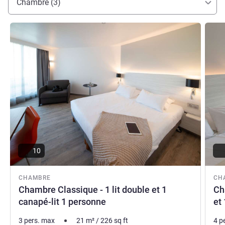
Chambre (3)
Voir les détails
Voir le
10
CHAMBRE
CH
Chambre Classique - 1 lit double et 1
Ch
canapé-lit 1 personne
et
3 pers. max
21
m²
/
226
sq ft
4 p