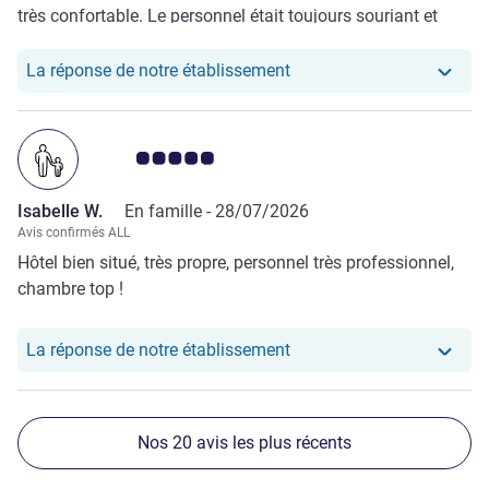
très confortable. Le personnel était toujours souriant et
disponible. Enfin, la piscine, bien entretenue et dans un
cadre apaisant, a été un vrai plus pour se détendre. Une
Notre hôtel a repondu au
La réponse de notre établissement
adresse que nous recommandons sans hésiter.
Note Avis clients 5.0/5
Isabelle W.
En famille -
28/07/2026
Avis confirmés ALL
Hôtel bien situé, très propre, personnel très professionnel,
chambre top !
Notre hôtel a repondu au 
La réponse de notre établissement
Nos 20 avis les plus récents