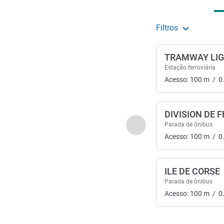
Filtros
TRAMWAY LIG
Estação ferroviária
Acesso:
100
m
/
0
DIVISION DE F
Anterior - Acesso e tran
Parada de ônibus
Acesso:
100
m
/
0
ILE DE CORSE
Parada de ônibus
Acesso:
100
m
/
0
Página
1
de
2
, Acess