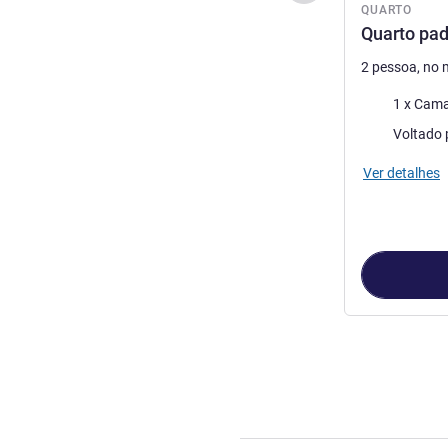
QUARTO
Quarto pa
2 pessoa, no
Roupa de ca
1 x Cama
Vistas:
Ver detalhes
Página
1
de
3
, 