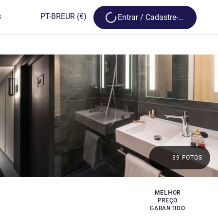
Loading...
s
PT-BR
EUR
(€)
Entrar / Cadastre-se
39 FOTOS
MELHOR
PREÇO
GARANTIDO