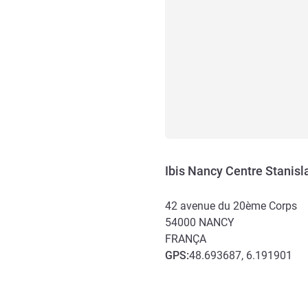
Ibis Nancy Centre Stanisl
42 avenue du 20ème Corps
54000
NANCY
FRANÇA
GPS
:
48.693687, 6.191901
Acesso e transporte