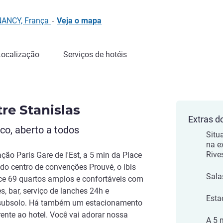
NANCY, França
-
Veja o mapa
Localização
Serviços de hotéis
re Stanislas
Extras d
co, aberto a todos
Situ
na e
Rive
ão Paris Gare de l'Est, a 5 min da Place
 do centro de convenções Prouvé, o ibis
Sala
ce 69 quartos amplos e confortáveis com
s, bar, serviço de lanches 24h e
Esta
subsolo. Há também um estacionamento
ente ao hotel. Você vai adorar nossa
A 5 