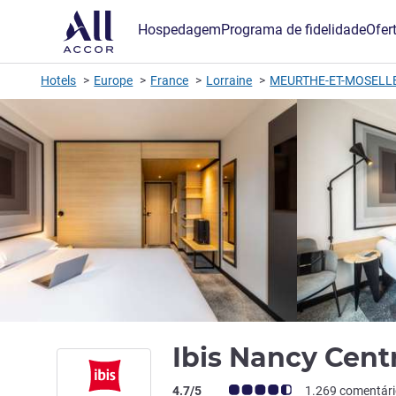
Hospedagem
Programa de fidelidade
Ofer
Hotels
Europe
France
Lorraine
MEURTHE-ET-MOSELL
Ibis Nancy Cent
Classificação clientes Avis (Classificaç
4.7/5
1.269 comentár