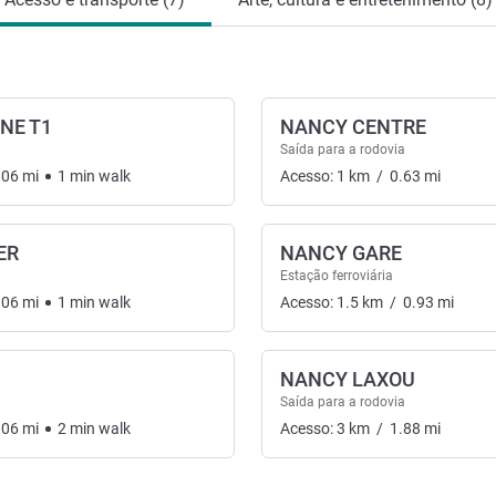
NE T1
NANCY CENTRE
Saída para a rodovia
.06
mi
1
min
walk
Acesso:
1
km
/
0.63
mi
ER
NANCY GARE
sporte
Estação ferroviária
.06
mi
1
min
walk
Acesso:
1.5
km
/
0.93
mi
NANCY LAXOU
Saída para a rodovia
.06
mi
2
min
walk
Acesso:
3
km
/
1.88
mi
o e transporte 1 :, Acesso e transporte 2 :