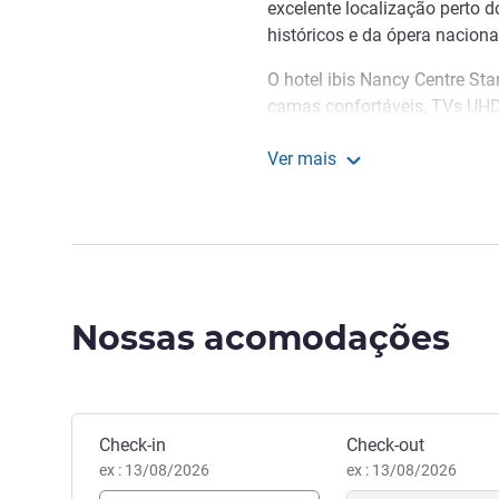
excelente localização perto do
históricos e da ópera naciona
O hotel ibis Nancy Centre St
camas confortáveis, TVs UHD 
grátis.
Ver mais
Vous serez séduits par sa vue
Ibis Nancy Centre Stanis
avantages du centre-ville : 
et de l'Opéra National.
O hotel ibis Nancy Centre St
Stanislas, a 800 m de distân
Nossas acomodações
de Trem TGV de Nancy e o ce
apenas 5 min de bonde, c/ um
Alexandre VINCENT-VIRY, Ge
Reservar este hotel
Check-in
Check-out
ex : 13/08/2026
ex : 13/08/2026