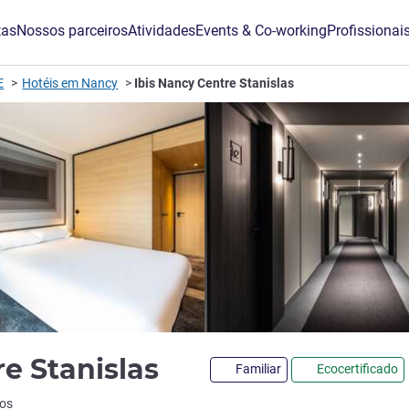
tas
Nossos parceiros
Atividades
Events & Co-working
Profissionai
E
Hotéis em Nancy
Ibis Nancy Centre Stanislas
3 estrelas
re Stanislas
Familiar
Ecocertificado
ão ALL)
ios