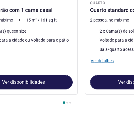
QUARTO
drão com 1 cama casal
Quarto standard c
 máximo
15
m²
/
161
sq ft
2 pessoa, no máximo
ma
Roupa de cama
(s) queen size
2 x Cama(s) de sol
Vistas:
Voltado para a cidade ou Voltada para o pátio
Sala/quarto acessí
Ver detalhes
Ver disponibilidades
Ver dis
Quarto 1 : Quarto padrão com 1 cama casal , Quarto 2 : Quarto 