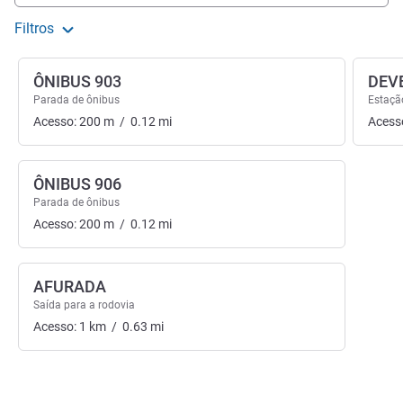
Filtros
ÔNIBUS 903
DEV
Parada de ônibus
Estação
Acesso:
200
m
/
0.12
mi
Acess
ÔNIBUS 906
Parada de ônibus
Acesso:
200
m
/
0.12
mi
AFURADA
Saída para a rodovia
Acesso:
1
km
/
0.63
mi