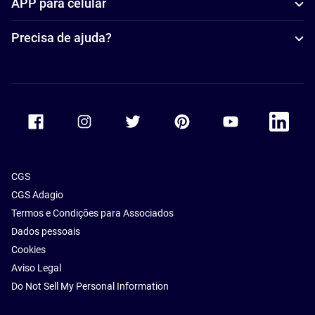
APP para celular
Precisa de ajuda?
Accor Facebook
Accor Instagram
Accor Twitter
Accor Pinterest
Accor Youtube
Accor Li
CGS
CGS Adagio
Termos e Condições para Associados
Dados pessoais
Cookies
Aviso Legal
Do Not Sell My Personal Information