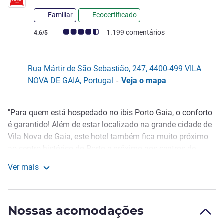
Familiar
Ecocertificado
Classificação clientes Avis (Classificação ALL)
1.199 comentários
4.6/5
Rua Mártir de São Sebastião, 247, 4400-499 VILA
NOVA DE GAIA, Portugal
-
Veja o mapa
"Para quem está hospedado no ibis Porto Gaia, o conforto
Descrição
é garantido! Além de estar localizado na grande cidade de
Vila Nova de Gaia, este hotel também fica muito próximo
ao centro histórico do Porto e próximo aos centros de
negócios, graças ao seu excelente acesso. No ibis Porto
Ver mais
Gaia Hotel, você também pode usufruir de estacionamento
ibis Porto Gaia
gratuito e usar 3 salas de reunião e conferência se estiver
visitando a negócios."
Nossas acomodações
Relaxe em nosso terraço, aproveite a vista fantástica ao