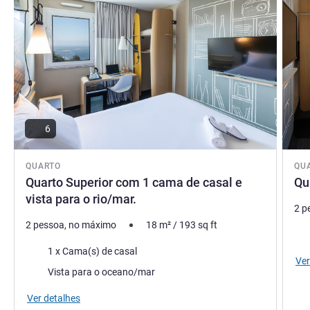
6
QUARTO
QU
Quarto Superior com 1 cama de casal e
Qu
vista para o rio/mar.
2 p
2 pessoa, no máximo
18
m²
/
193
sq ft
Rou
Roupa de cama
1 x Cama(s) de casal
Ver
Vistas:
Vista para o oceano/mar
Ver detalhes