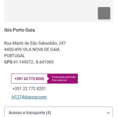
ibis Porto Gaia
Rua Mártir de São Sebastião, 247
4400-499
VILA NOVA DE GAIA
PORTUGAL
GPS
:
41.144372, -8.641069
Chamadas para rede
+351 22 772 8200
fixa nacional
Telefone
Fax
+351 22 772 8201
E-mail de contato
H1274@accor.com
Acesso e transporte
Acesso e transporte (4)