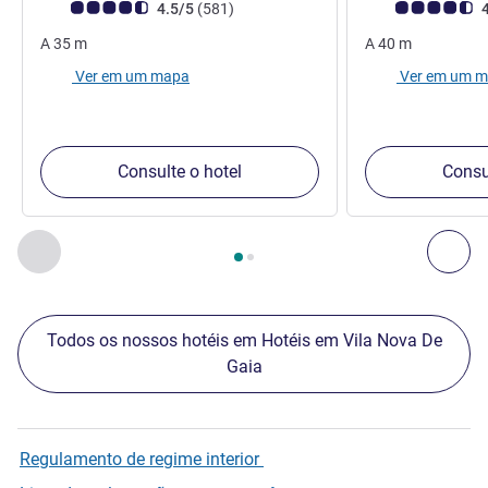
Classificação clientes Avis (Classificação ALL)
comentários
Classificação clie
4.5/5
(581
)
4
A
35
m
A
40
m
Ver em um mapa
Ver em um 
Consulte o hotel
Consu
Página
1
de
2
, Nossos outros estabelecimentos nas proximid
Anterior - Nossos outros estabelecimentos nas proximid
Pró
Todos os nossos hotéis em Hotéis em Vila Nova De
Gaia
Regulamento de regime interior