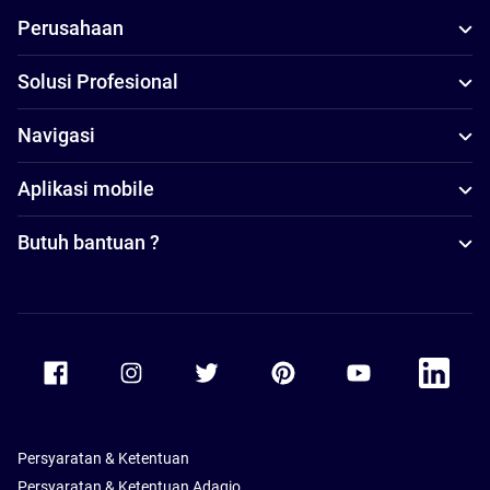
Perusahaan
Solusi Profesional
Navigasi
Aplikasi mobile
Butuh bantuan ?
Accor Facebook
Accor Instagram
Accor Twitter
Accor Pinterest
Accor Youtube
Accor Li
Persyaratan & Ketentuan
Persyaratan & Ketentuan Adagio