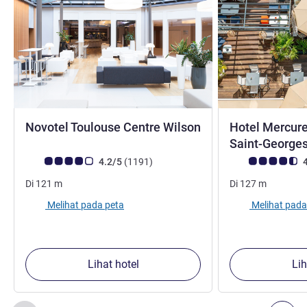
Novotel Toulouse Centre Wilson
Hotel Mercure
bintang 4
Saint-George
Catatan tamu Avis (Peringkat ALL)
ulasan
Catatan tamu Avis
4.2/5
(1191
)
4
Di
121
m
Di
127
m
Melihat pada peta
Melihat pada
Lihat hotel
Lih
Halaman
1
dari
2
, Properti kami yang lain di sekitar 1 :, Proper