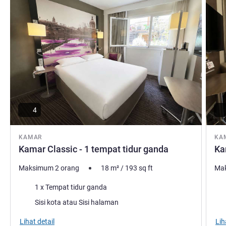
bersejarah, dekat lokasi tempat wisata.
Mariana LORE Manajemen Hotel
4
KAMAR
KA
Kamar Classic - 1 tempat tidur ganda
Ka
Maksimum 2 orang
18
m²
/
193
sq ft
Mak
Selimut
Sel
1 x Tempat tidur ganda
Pemandangan:
Pem
Sisi kota atau Sisi halaman
Lihat detail
Lih