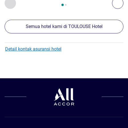
Sebelumnya - Properti kami yang lain di sekitar
Ber
Semua hotel kami di TOULOUSE Hotel
Detail kontak asuransi hotel