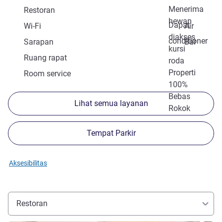
Menerima
Restoran
hewan
Dapat
Wi-Fi
Air
diakses
conditioner
Sarapan
Bar
kursi
Ruang rapat
roda
Properti
Room service
100%
Bebas
Lihat semua layanan
Rokok
Tempat Parkir
Aksesibilitas
Restoran