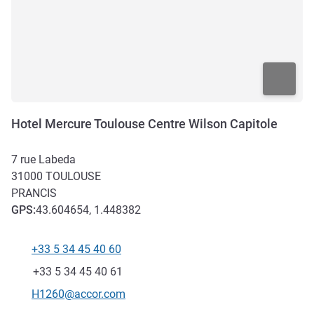
Hotel Mercure Toulouse Centre Wilson Capitole
7 rue Labeda
31000
TOULOUSE
PRANCIS
GPS
:
43.604654, 1.448382
+33 5 34 45 40 60
Telepon
Fax
+33 5 34 45 40 61
Email kontak
H1260@accor.com