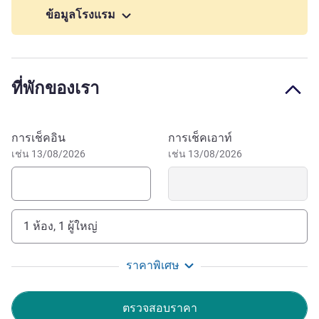
needs. Hotel does not have its own car park. We suggest
ข้อมูลโรงแรม
booking parking online with NCP directly.
On-site Elements Restaurant offers a relaxed dining
experience with a menu featuring both British and
ที่พักของเรา
international dishes including favourites like homemade
curries and soups, steaks, and udon noodles, as well as
vegetarian and plant-based meals. Start your day with a
จองโรงแรมนี้
การเช็คอิน
การเช็คเอาท์
hearty breakfast, or wind down in the evening with a
เช่น 13/08/2026
เช่น 13/08/2026
delicious meal and a cocktail at the stylish bar. For guests
who like to stay active, we offer a fully equipped fitness
centre. High-speed Wi-Fi is available throughout the hotel.
With direct access to Birmingham International Airport
1 ห้อง, 1 ผู้ใหญ่
(BHX) and easy transport links to the Birmingham
International Train Station, NEC, Resorts World, and the
ราคาพิเศษ
City Centre, Novotel Birmingham Airport puts you right
where you need to be.
ตรวจสอบราคา