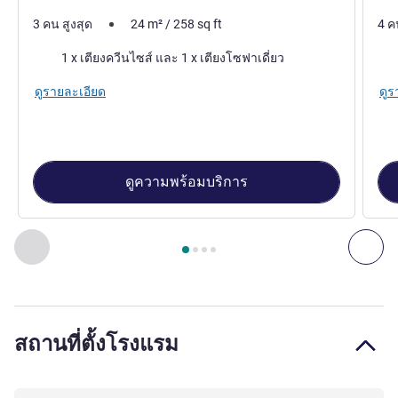
3 คน สูงสุด
24
m²
/
258
sq ft
4 ค
เครื่องนอน
เคร
1 x เตียงควีนไซส์ และ 1 x เตียงโซฟาเดี่ยว
ดูรายละเอียด
ดูร
ดูความพร้อมบริการ
หน้า
1
จาก
4
, ห้องพัก 1 : Standard Room with 1 Queen-size be
ก่อนหน้า - ห้องพัก
ถัดไ
สถานที่ตั้งโรงแรม