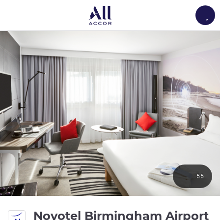
Load
55
4
Novotel Birmingham Airport