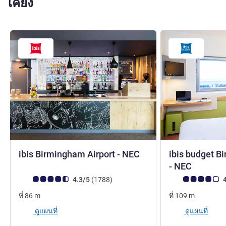
เคียง
3 ดาว
ibis Birmingham Airport - NEC
ibis budget B
2 ดาว
- NEC
คะแนนความคิดเห็นจากแขก (เรทติ้งบน ALL)
รีวิว รายการ
คะแนนความคิดเห็
4.3/5
(1788
)
4
ที่
86
m
ที่
109
m
ดูแผนที่
ดูแผนที่