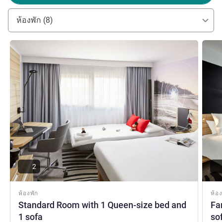
Novotel Birmingham Airport, a welcoming space where
comfort meets convenience-just steps from your departure
ห้องพัก (8)
gate. NCP public car parks available within walking
distance. Card and contactless payments only. Overnight
ดูรายละเอียด
ดูรายล
luggage holding not available.
Six Olivier ฝ่ายบริหารโรงแรม
2
ห้องพัก
ห้อง
Standard Room with 1 Queen-size bed and
Fa
1 sofa
so