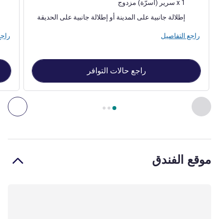
فرش السرير
فرش 
1 x سرير (أسرّة) مزدوج
المناظر:
المنا
إطلالة جانبية على المدينة أو إطلالة جانبية على الحديقة
راجع التفاصيل
راجع
راجع حالات التوافر
الصفحة
1
من
3
, غرفة 1 : Classic Room with 1 double bed , غرفة 2 : Superior Room with 1 king-size bed
السابق - غرفة
التال
موقع الفندق