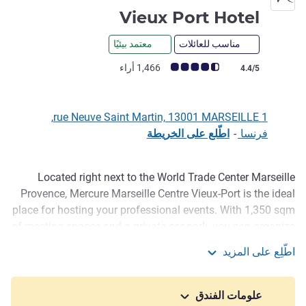
4 نجوم
Vieux Port Hotel
مناسب للعائلات
معتمد بيئيًا
ملاحظة أراء العملاء (رأي ALL)
1,466 أراء
4.4/5
1 rue Neuve Saint Martin, 13001 MARSEILLE,
فرنسا
-
اطّلع على الخريطة
Located right next to the World Trade Center Marseille
الوصف
Provence, Mercure Marseille Centre Vieux-Port is the ideal
place for hosting your professional events. With 1,350 sqm
of meeting spaces and a private car park, you can organize
your business function with peace of mind. Our hotel in
اطّلِع على المزيد
Marseille is also designed for couples and families, who
Mercure Marseille Centre Vieux Port Hotel
appreciate the lounge bar, fitness centre and views of Notre
Dame de la Garde. Be sure to sample the local cuisine and
علومات الفندق