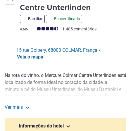
4 estrelas
Centre Unterlinden
Familiar
Ecocertificado
Classificação clientes Avis (Classificação ALL)
1.485 comentários
4.6/5
15 rue Golbery, 68000 COLMAR, França
-
Veja o mapa
Na rota do vinho, o Mercure Colmar Centre Unterlinden está
Descrição
localizado de forma ideal no coração da cidade, a 1
minuto a pé do Museu Unterlinden, do Museu Bartholdi e
das pitorescas ruelas. Depois de um dia de trabalho,
seminários ou visitas culturais, venha relaxar na área de
Ver mais
bem-estar com 8 itens do equipamento de fitness
Hotel Mercure Colmar Centre Unterlinden
Technogym e sauna. Durante sua hospedagem,
compartilharemos dicas de lugares locais e originais para
Informações do hotel