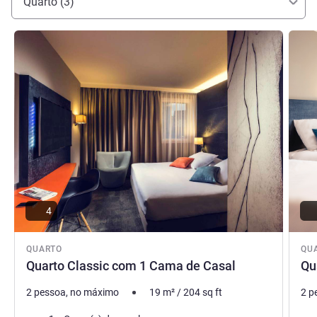
Quarto (3)
Ver detalhes
Ver de
4
QUARTO
QU
Quarto Classic com 1 Cama de Casal
Qu
2 pessoa, no máximo
19
m²
/
204
sq ft
2 p
Roupa de cama
Rou