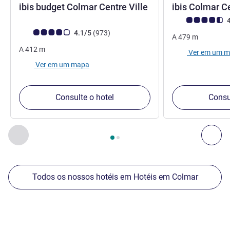
2 estrelas
ibis budget Colmar Centre Ville
ibis Colmar C
Classificação clie
4
Classificação clientes Avis (Classificação ALL)
comentários
4.1/5
(973
)
A
479
m
A
412
m
Ver em um 
Ver em um mapa
Consulte o hotel
Consu
Página
1
de
2
, Nossos outros estabelecimentos nas proximid
Anterior - Nossos outros estabelecimentos nas proximid
Pró
Todos os nossos hotéis em Hotéis em Colmar