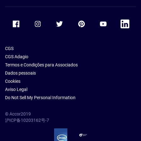
Accor Facebook
Accor Instagram
Accor Twitter
Accor Pinterest
Accor Youtube
Accor Li
CGS
CGS Adagio
Termos e Condições para Associados
Dados pessoais
Cookies
Aviso Legal
Do Not Sell My Personal Information
© Accor2019
沪ICP备10203162号-7
SSL Secure – globalSign