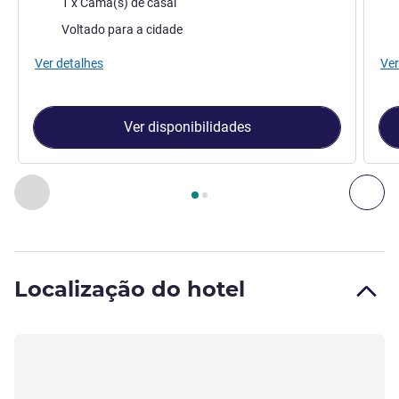
1 x Cama(s) de casal
Vistas:
Vist
Voltado para a cidade
Ver detalhes
Ver
Ver disponibilidades
Página
1
de
2
, Quarto 1 : Quarto Classic com 1 Cama de Casa
Anterior - Quarto
Pró
Localização do hotel