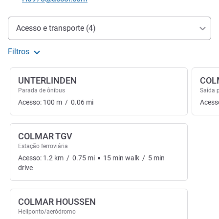
Acesso e transporte
Acesso e transporte (4)
Filtros
UNTERLINDEN
COL
Parada de ônibus
Saída 
Acesso:
100
m
/
0.06
mi
Acess
COLMAR TGV
Estação ferroviária
Acesso:
1.2
km
/
0.75
mi
15
min
walk
/
5
min
drive
COLMAR HOUSSEN
Heliponto/aeródromo