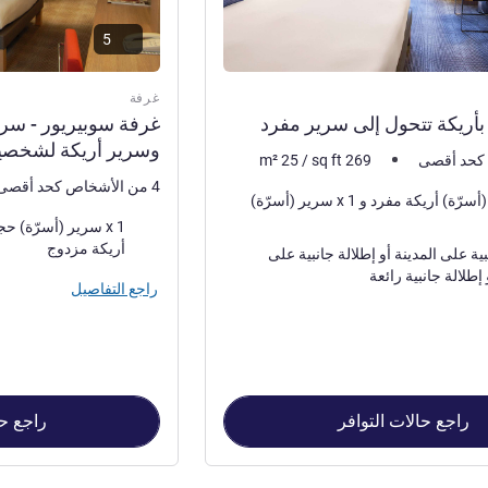
5
غرفة
بأريكة تتحول إلى سرير مفرد
غرفة سوبيريور - سر
وسرير أريكة لشخصي
m²
25
/
sq ft
269
4 من الأشخاص كحد أقصى
1 x سرير (أسرّة) أريكة مفرد و 1 x سرير (أسرّة)
فرش السرير
أريكة مزدوج
إطلالة جانبية على المدينة أو إطلالة جانبية على
عة
راجع التفاصيل
راجع حالات التوافر
راجع حا
رير مفرد , غرفة 2 : غرفة سوبيريور - سرير واحد بحجم كوين وسرير أريكة لشخصين