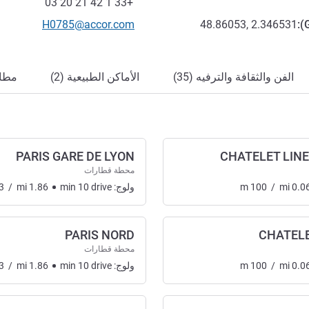
فاكس
+33 1 42 21 20 03
تواصل معنا عبر البريد الإلكترون
H0785@accor.com
48.86053, 2.346531
):
الفن والثقافة والترفيه (35)
الأماكن الطبيعية (2)
مطاع
PARIS GARE DE LYON
CHATELET LINES 
محطة قطارات
0.0
mi
/
100
m
ولوج:
drive
10
min
1.86
mi
/
3
PARIS NORD
CHATELE
محطة قطارات
0.0
mi
/
100
m
ولوج:
drive
10
min
1.86
mi
/
3