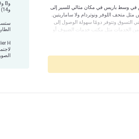
ق نوفوتيل من فئة 4 نجوم في وسط باريس في مكان مثالي للسير إلى
و14)
يس مثل متحف اللوفر ونوتردام ولا ساماريتين.
ب من منطقة Les Halles يعني التسوق وتتوفر دومًا سهولة الوصول إلى
ستساع
الطاب
يد من الخدمات مثل مكتب خدمات الضيوف أو
مواقف عامة مدفوعة الأجر. تحقق من Le Jardin Privé، الذي يقدم المأكولات
لاجتم
الصور
اريس. مطعم ترحيبي وحديقة خاصة وفقاعة
ة هدوء بعيدًا عن وتيرة الحياة السريعة والجداول