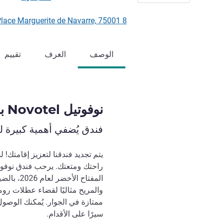
8 Place Marguerite de Navarre, 75001 باريس, فرنسا
الوصف
الغرف
تقييم
نوفوتيل Novotel باريس ليهال
فندق يُضفي أهمية كبيرة 
يتم تجديد فندقنا لتعزيز إقامتك! 
راحتك ومتعتك. يرحب فندق نوفو
المفتاح ا
والمريح مثاليًا لقضاء عطلات روم
ممتازة في الجوار. يُمكنك الوصول
سيرًا على الأقدام.