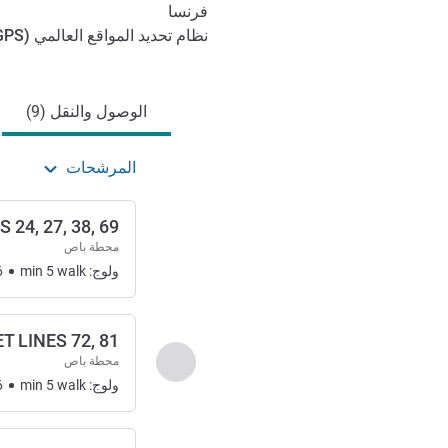
فرنسا
نظام تحديد المواقع العالمي (
GPS
الوصول والتنقل
الوصول والنقل (9)
المرشحات
24, 27, 38, 69
محطة باص
ولوج:
walk
5
min
6
T LINES 72, 81
السابق - الوصول والنقل
محطة باص
ولوج:
walk
5
min
6