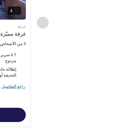
4
السابق - غرفة
غرفة
غرفة مميّزة 
3 من الأشخاص كحد أقصى
فرش السرير
مزدوج
المناظر:
الحديقة أو إطلالة جانبية رائ
راجع التفاصيل
الصفحة
1
من
4
, غرفة 1 : غرفة مميّزة بأريكة تتحول إلى س