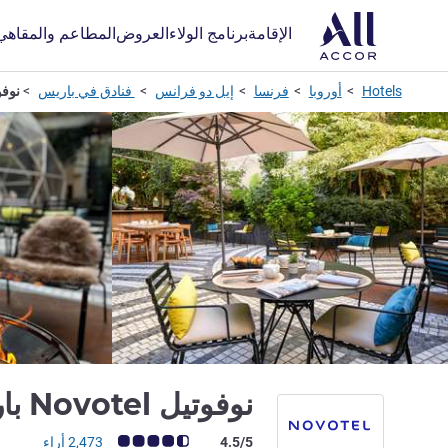
الإقامة
برنامج الولاء
العروض
المطاعم والمقاهي
Hotels
أوروبا
فرنسا
إيل دو فرانس
فنادق في باريس
نوفوتيل otel
نوفوتيل Novotel باريس ليهال
ملاحظة أراء العملاء (رأي ALL)
4.5/5
2,473 أراء