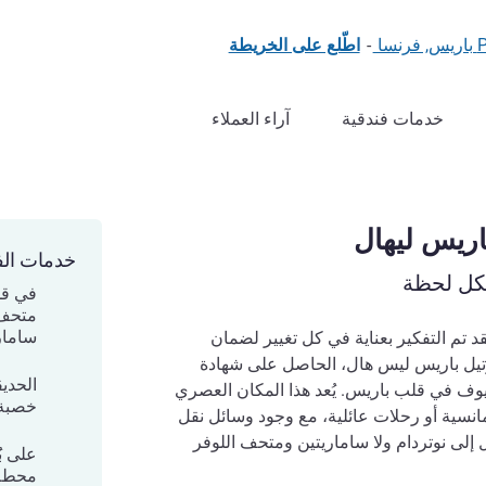
-
اطّلع على الخريطة
خدمات فندقية
آراء العملاء
خدمات الف
لكل لحظة
في قل
متحف ا
سامار
لقد تم التفكير بعناية في كل تغيير لضمان
تيل باريس ليس هال، الحاصل على شهادة
الحدي
لأخضر لعام 2026، بالضيوف في قلب باريس. يُعد هذا المكان العصري
خصبة ت
انسية أو رحلات عائلية، مع وجود وسائل نقل
 إلى نوتردام ولا ساماريتين ومتحف اللوفر
على بُ