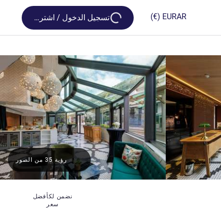
Loading...
(€)
EUR
AR
تسجيل الدخول / اشترك
رؤية 35 من الصور
نضمن لكأفضل
سعر