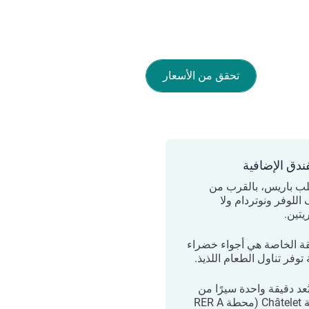
تحقق من الأسعار
ندق الإضافية
ب باريس، بالقرب من
للوفر ونوتردام ولا
يتين.
قة الخاصة هي أجواء خضراء
وفر تناول الطعام اللذيذ.
عد دقيقة واحدة سيرًا من
محطة Châtelet (محطة RER A