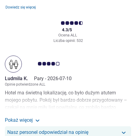
Dowiedz się więcej
4.3/5
Ocena ALL
Liczba opinii: 532
Ocena klientów 4.0/5
Ludmila K.
Pary -
2026-07-10
Opinie potwierdzone ALL
Hotel ma świetną lokalizację, co było dużym atutem
mojego pobytu. Pokój był bardzo dobrze przygotowany –
czekał na mnie miły list powitalny, co zrobiło bardzo
pozytywne pierwsze wrażenie i pokazało dbałość o
Pokaż więcej
szczegóły. Bardzo miłym zaskoczeniem była również
Zobacz więcej informacji 
kultura osobista pracowników housekeepingu. :) Za
Nasz personel odpowiedział na opinię