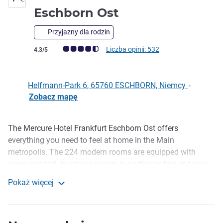
Eschborn Ost
Przyjazny dla rodzin
Ocena klientów (Ocena ALL)
Liczba opinii: 532
4.3/5
Helfmann-Park 6, 65760 ESCHBORN, Niemcy
-
Zobacz mapę
The Mercure Hotel Frankfurt Eschborn Ost offers
Opis
everything you need to feel at home in the Main
metropolis. The 224 modern rooms are equipped with
every comfort. Business guests in particular feel at home
here. After a strenuous business day, you can relax at the
Pokaż więcej
outdoor swimming pool. The Big Ebbel restaurant
Mercure Hotel Frankfurt Eschborn Ost
completes the offer.
Our hotel is centrally located in the financial center of