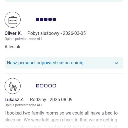
każdym razem, gdy ich mijałam kogokolwiek ze służby
pięter, witali mnie uśmiechem i serdecznym „dzień dobry”.
Takie drobne gesty sprawiają, że gość czuje się naprawdę
Ocena klientów 5.0/5
mile widziany i są doskonałym przykładem wysokiego
standardu obsługi.
Oliver K.
Pobyt służbowy -
2026-03-05
Opinie potwierdzone ALL
Alles ok.
Nasz personel odpowiedział na opinię
Ocena klientów 0.5/5
Lukasz Z.
Rodziny -
2025-08-09
Opinie potwierdzone ALL
I booked two family rooms so we could all have a bed to
sleep on. We were told upon check in that we are getting
two regular rooms. Therefore instead of having 2 beds in