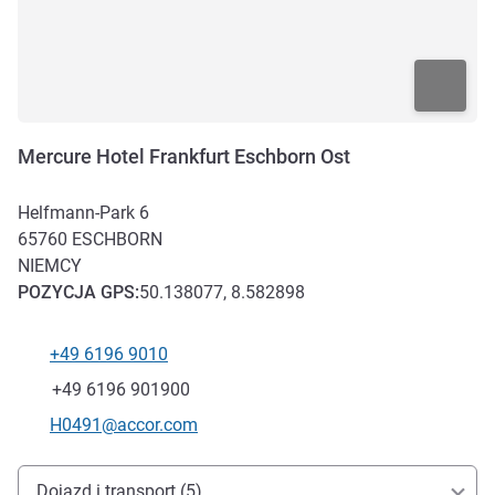
Mercure Hotel Frankfurt Eschborn Ost
Helfmann-Park 6
65760
ESCHBORN
NIEMCY
POZYCJA
GPS
:
50.138077, 8.582898
+49 6196 9010
Telefon
Faks
+49 6196 901900
Kontaktowy adres e-mail
H0491@accor.com
Dojazd i transport
Dojazd i transport (5)