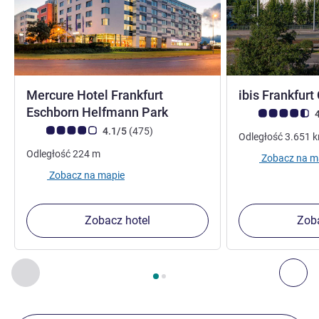
Mercure Hotel Frankfurt
ibis Frankfurt
Eschborn Helfmann Park
Ocena klientów (
4
Ocena klientów (Ocena ALL)
Liczba opinii
4.1/5
(475
)
Odległość
3.651
Odległość
224
m
Zobacz na m
Zobacz na mapie
Zobacz hotel
Zoba
Strona
1
z
2
, Inne nasze placówki w pobliżu 1 :, Inne nasze pl
Poprzedni - Inne nasze placówki w pobliżu
Nas