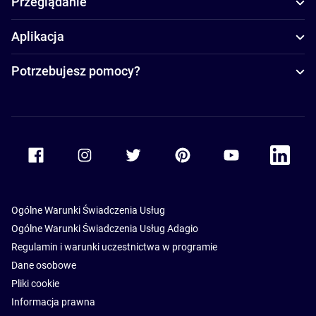
Przeglądanie
Aplikacja
Potrzebujesz pomocy?
Accor Facebook
Accor Instagram
Accor Twitter
Accor Pinterest
Accor Youtube
Accor Li
Ogólne Warunki Świadczenia Usług
Ogólne Warunki Świadczenia Usług Adagio
Regulamin i warunki uczestnictwa w programie
Dane osobowe
Pliki cookie
Informacja prawna