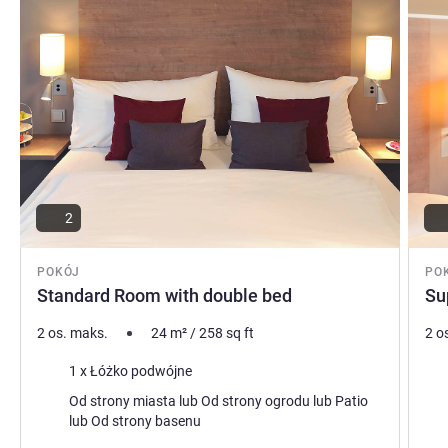
2
POKÓJ
PO
Standard Room with double bed
Su
2 os. maks.
24
m²
/
258
sq ft
2 o
Pościel
Poś
1 x Łóżko podwójne
Widoki:
Wid
Od strony miasta lub Od strony ogrodu lub Patio
lub Od strony basenu