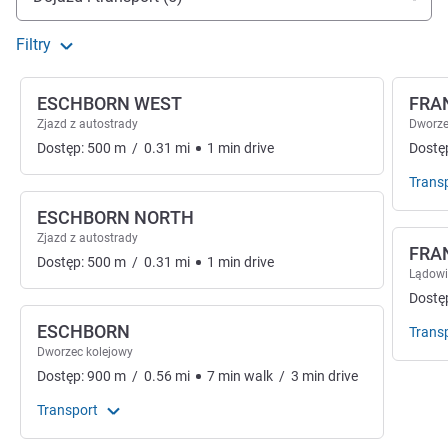
Filtry
ESCHBORN WEST
FRA
Zjazd z autostrady
Dworze
Dostęp:
500
m
/
0.31
mi
1
min
drive
Dostę
Trans
ESCHBORN NORTH
Zjazd z autostrady
FRA
Dostęp:
500
m
/
0.31
mi
1
min
drive
Lądowi
Dostę
ESCHBORN
Trans
Dworzec kolejowy
Dostęp:
900
m
/
0.56
mi
7
min
walk
/
3
min
drive
Transport