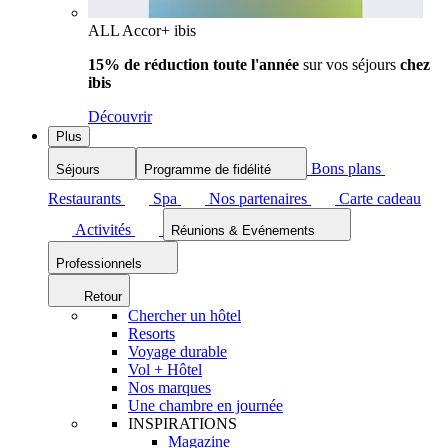
ALL Accor+ ibis
15% de réduction toute l'année
sur vos séjours
chez
ibis
Découvrir
Plus
Bons plans
Séjours
Programme de fidélité
Restaurants
Spa
Nos partenaires
Carte cadeau
Activités
Réunions & Evénements
Professionnels
Retour
Chercher un hôtel
Resorts
Voyage durable
Vol + Hôtel
Nos marques
Une chambre en journée
INSPIRATIONS
Magazine