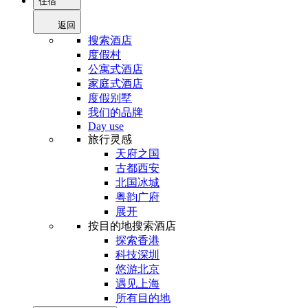
住宿
返回
搜索酒店
度假村
公寓式酒店
家庭式酒店
度假别墅
我们的品牌
Day use
旅行灵感
天府之国
古都西安
北国冰城
粤韵广府
展开
按目的地搜索酒店
探索香港
科技深圳
悠游北京
遇见上海
所有目的地