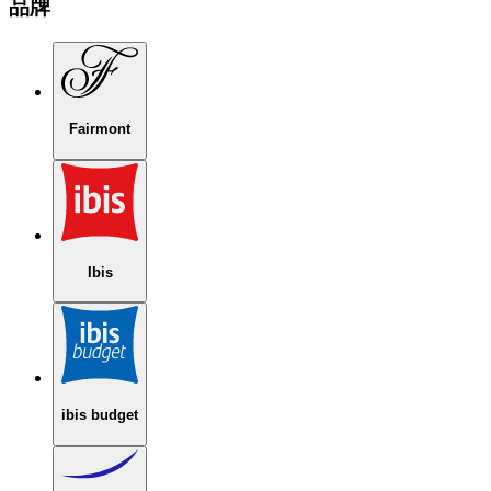
品牌
Fairmont
Ibis
ibis budget