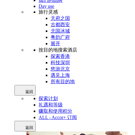
我们的品牌
Day use
旅行灵感
天府之国
古都西安
北国冰城
粤韵广府
展开
按目的地搜索酒店
探索香港
科技深圳
悠游北京
遇见上海
所有目的地
返回
探索计划
礼遇和等级
赚取和使用积分
ALL - Accor+ 订阅
返回