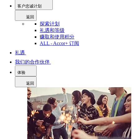
客户忠诚计划
返回
探索计划
礼遇和等级
赚取和使用积分
ALL - Accor+ 订阅
礼遇
我们的合作伙伴
体验
返回