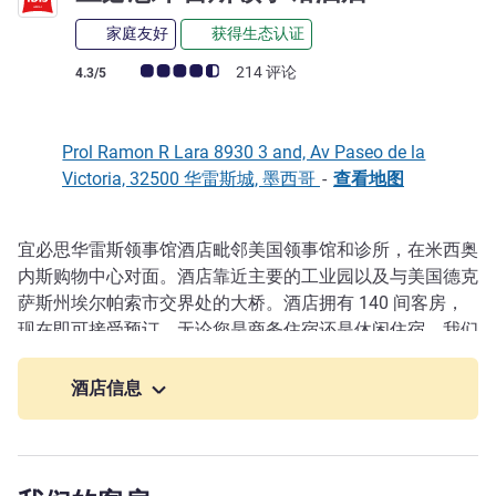
家庭友好
获得生态认证
客户意见评级 (ALL 评级)
214 评论
4.3/5
Prol Ramon R Lara 8930 3 and, Av Paseo de la
Victoria, 32500 华雷斯城, 墨西哥
-
查看地图
宜必思华雷斯领事馆酒店毗邻美国领事馆和诊所，在米西奥
描述
内斯购物中心对面。酒店靠近主要的工业园以及与美国德克
萨斯州埃尔帕索市交界处的大桥。酒店拥有 140 间客房，
现在即可接受预订，无论您是商务住宿还是休闲住宿，我们
都将为您提供美好的入住体验。餐厅和酒吧提供全天候小食
服务。酒店还提供停车场和特殊需求人士通道。
酒店信息
宜必思华雷斯领事馆酒店毗邻美国领事馆和诊所，与米西奥
内斯购物中心隔街相对。