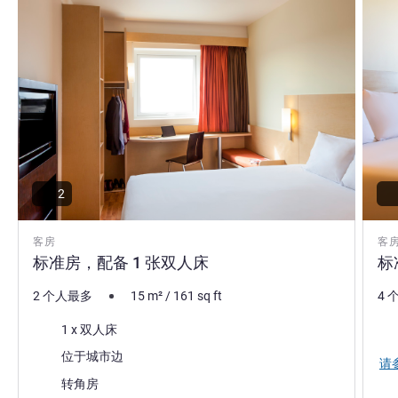
2
客房
客
标准房，配备 1 张双人床
标
2 个人最多
15
m²
/
161
sq ft
4 
床上用品
床
1 x 双人床
景色:
位于城市边
请
大部分的住宿:
转角房