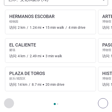
HERMANOS ESCOBAR
ARTE
植物园
博物馆
访问:
2
km
/
1.24
mi
15
min
walk
/
4
min
drive
访问:
EL CALIENTE
PAS
赌场
博物馆
访问:
4
km
/
2.49
mi
3
min
walk
访问:
PLAZA DE TOROS
HIS
娱乐/戏院区
博物馆
访问:
14
km
/
8.7
mi
20
min
drive
访问:
第
1
页，共
2
页
, 艺术、文化和娱乐 1 :, 艺术、文化和娱乐 2 :
上一个 - 艺术、文化和娱乐
下一