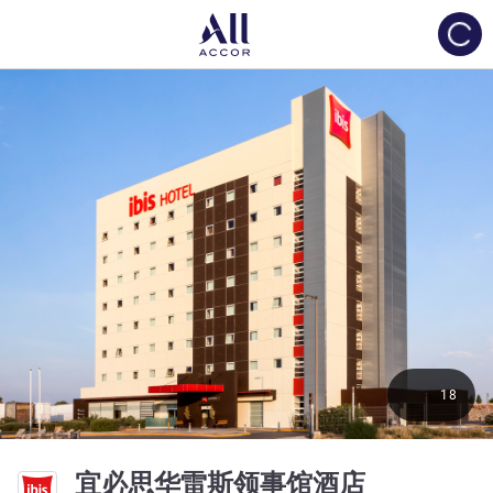
Load
18
3 星
宜必思华雷斯领事馆酒店