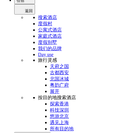
住宿
返回
搜索酒店
度假村
公寓式酒店
家庭式酒店
度假别墅
我们的品牌
Day use
旅行灵感
天府之国
古都西安
北国冰城
粤韵广府
展开
按目的地搜索酒店
探索香港
科技深圳
悠游北京
遇见上海
所有目的地