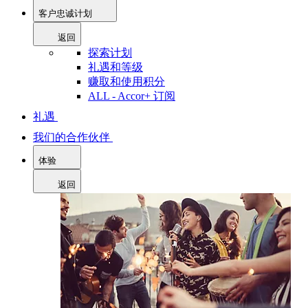
客户忠诚计划
返回
探索计划
礼遇和等级
赚取和使用积分
ALL - Accor+ 订阅
礼遇
我们的合作伙伴
体验
返回