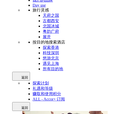
我们的品牌
Day use
旅行灵感
天府之国
古都西安
北国冰城
粤韵广府
展开
按目的地搜索酒店
探索香港
科技深圳
悠游北京
遇见上海
所有目的地
返回
探索计划
礼遇和等级
赚取和使用积分
ALL - Accor+ 订阅
返回