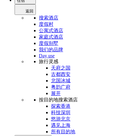
住宿
返回
搜索酒店
度假村
公寓式酒店
家庭式酒店
度假别墅
我们的品牌
Day use
旅行灵感
天府之国
古都西安
北国冰城
粤韵广府
展开
按目的地搜索酒店
探索香港
科技深圳
悠游北京
遇见上海
所有目的地