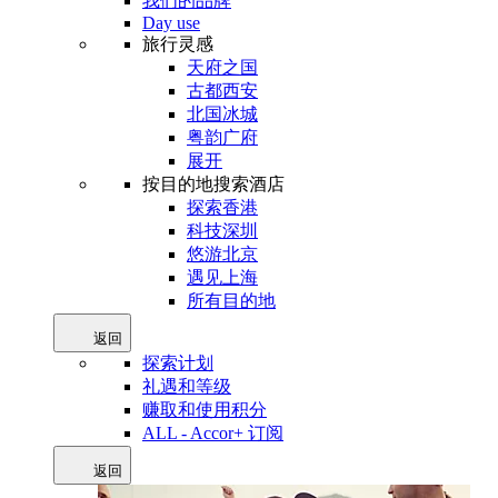
我们的品牌
Day use
旅行灵感
天府之国
古都西安
北国冰城
粤韵广府
展开
按目的地搜索酒店
探索香港
科技深圳
悠游北京
遇见上海
所有目的地
返回
探索计划
礼遇和等级
赚取和使用积分
ALL - Accor+ 订阅
返回