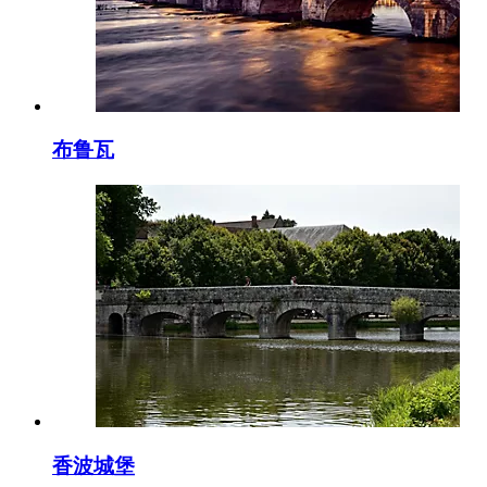
布鲁瓦
香波城堡