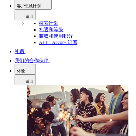
客户忠诚计划
返回
探索计划
礼遇和等级
赚取和使用积分
ALL - Accor+ 订阅
礼遇
我们的合作伙伴
体验
返回