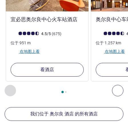
3 星
宜必思奥尔良中心火车站酒店
奥尔良中心车
客户意见评级 (ALL 评级)
评论
客户意见评级 (ALL
4.5/5
(675
)
4
位于
951
m
位于
1.257
km
在地图上看
在地图上看
看酒店
第
1
页，共
2
页
, 我们在附近的其他酒店 1 :, 我们在附近的其他酒
上一个 - 我们在附近的其他酒店
下
我们位于 奥尔良 酒店 的所有酒店