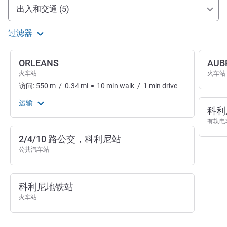
抵达和交通
出入和交通 (5)
过滤器
ORLEANS
AUB
火车站
火车站
访问:
550
m
/
0.34
mi
10
min
walk
/
1
min
drive
运输
科利
有轨电
2/4/10 路公交，科利尼站
公共汽车站
科利尼地铁站
火车站