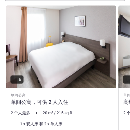
请参阅详情
请参
6
单间公寓
单
单间公寓，可供 2 人入住
高
2 个人最多
20
m²
/
215
sq ft
2 
床上用品
床
1 x 双人床 和 2 x 单人床