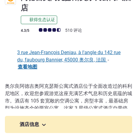
3 星
店
获得生态认证
客户意见评级 (ALL 评级)
510 评论
4.3/5
3 rue Jean-François Deniau, à l'angle du 142 rue
du, faubourg Bannier, 45000 奥尔良, 法国
-
查看地图
奥尔良阿德吉奥阿克瑟斯公寓式酒店位于全面改造过的科利
描述
尼地区，欢迎您参观游览这座充满艺术气息和历史底蕴的城
市。酒店有 105 套宽敞的空调公寓，房型丰富，最基础房
型为设施齐全的两室公寓。这家 3 星级公寓式酒店自带停
车场，而且提供各种可选服务，是不错的旅行住宿地点。从
酒店搭乘有轨电车很快即可到达奥尔良市中心。各主要干道
酒店信息
均可直通酒店。