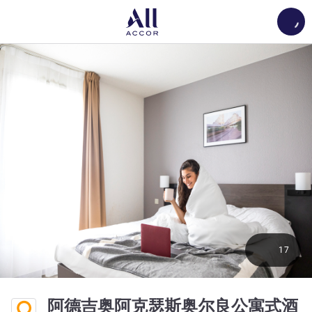
Load
17
阿德吉奥阿克瑟斯奥尔良公寓式酒