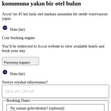
konumuna yakın bir otel bulun
Accor’un 45’ten fazla otel markası arasından bir otelde rezervasyon
yapın
Hata (lar)
Core booking engine
You’ll be redirected to Accor website to view available hotels and
book your stay
Pencereyi kapatın
Hata (lar)
Nereye seyahat ediyorsunuz?
0
öneri
Booking Dates
bulundu
Ne zaman geleceksiniz?
(optional)