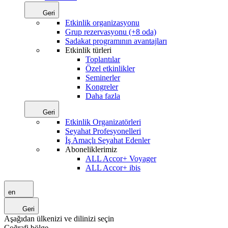
Geri
Etkinlik organizasyonu
Grup rezervasyonu (+8 oda)
Sadakat programının avantajları
Etkinlik türleri
Toplantılar
Özel etkinlikler
Seminerler
Kongreler
Daha fazla
Geri
Etkinlik Organizatörleri
Seyahat Profesyonelleri
İş Amaçlı Seyahat Edenler
Aboneliklerimiz
ALL Accor+ Voyager
ALL Accor+ ibis
en
Geri
Aşağıdan ülkenizi ve dilinizi seçin
Coğrafi bölge