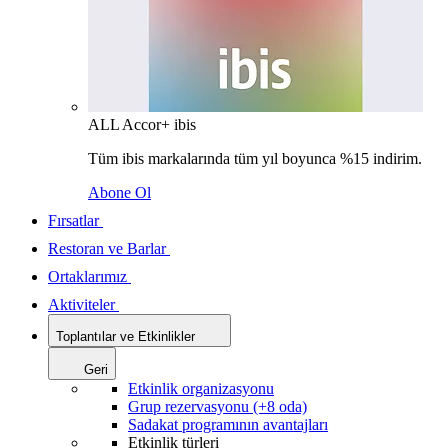
ALL Accor+ ibis
Tüm ibis markalarında tüm yıl boyunca %15 indirim.
Abone Ol
Fırsatlar
Restoran ve Barlar
Ortaklarımız
Aktiviteler
Toplantılar ve Etkinlikler
Geri
Etkinlik organizasyonu
Grup rezervasyonu (+8 oda)
Sadakat programının avantajları
Etkinlik türleri