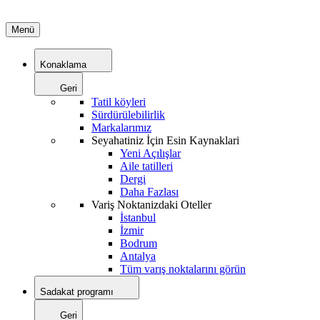
Menü
Konaklama
Geri
Tatil köyleri
Sürdürülebilirlik
Markalarımız
Seyahatiniz İçin Esin Kaynaklari
Yeni Açılışlar
Aile tatilleri
Dergi
Daha Fazlası
Variş Noktanizdaki Oteller
İstanbul
İzmir
Bodrum
Antalya
Tüm varış noktalarını görün
Sadakat programı
Geri