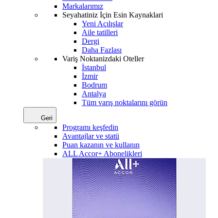
Markalarımız
Seyahatiniz İçin Esin Kaynaklari
Yeni Açılışlar
Aile tatilleri
Dergi
Daha Fazlası
Variş Noktanizdaki Oteller
İstanbul
İzmir
Bodrum
Antalya
Tüm varış noktalarını görün
Geri
Programı keşfedin
Avantajlar ve statü
Puan kazanın ve kullanın
ALL Accor+ Abonelikleri