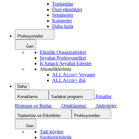
Toplantılar
Özel etkinlikler
Seminerler
Kongreler
Daha fazla
Profesyoneller
Geri
Etkinlik Organizatörleri
Seyahat Profesyonelleri
İş Amaçlı Seyahat Edenler
Aboneliklerimiz
ALL Accor+ Voyager
ALL Accor+ ibis
Daha
Fırsatlar
Konaklama
Sadakat programı
Restoran ve Barlar
Ortaklarımız
Aktiviteler
Toplantılar ve Etkinlikler
Profesyoneller
Geri
Tatil köyleri
Sürdürülebilirlik