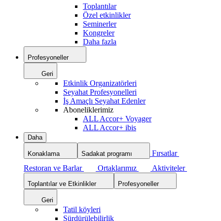
Toplantılar
Özel etkinlikler
Seminerler
Kongreler
Daha fazla
Profesyoneller
Geri
Etkinlik Organizatörleri
Seyahat Profesyonelleri
İş Amaçlı Seyahat Edenler
Aboneliklerimiz
ALL Accor+ Voyager
ALL Accor+ ibis
Daha
Fırsatlar
Konaklama
Sadakat programı
Restoran ve Barlar
Ortaklarımız
Aktiviteler
Toplantılar ve Etkinlikler
Profesyoneller
Geri
Tatil köyleri
Sürdürülebilirlik