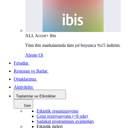
ALL Accor+ ibis
Tüm ibis markalarında tüm yıl boyunca %15 indirim.
Abone Ol
Fırsatlar
Restoran ve Barlar
Ortaklarımız
Aktiviteler
Toplantılar ve Etkinlikler
Geri
Etkinlik organizasyonu
Grup rezervasyonu (+8 oda)
Sadakat programının avantajları
Etkinlik türleri