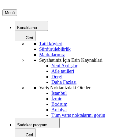
Menü
Konaklama
Geri
Tatil köyleri
Sürdürülebilirlik
Markalarımız
Seyahatiniz İçin Esin Kaynaklari
Yeni Açılışlar
Aile tatilleri
Dergi
Daha Fazlası
Variş Noktanizdaki Oteller
İstanbul
İzmir
Bodrum
Antalya
Tüm varış noktalarını görün
Sadakat programı
Geri