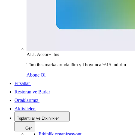
ALL Accor+ ibis
Tüm ibis markalarında tüm yıl boyunca %15 indirim.
Abone Ol
Fırsatlar
Restoran ve Barlar
Ortaklarımız
Aktiviteler
Toplantılar ve Etkinlikler
Geri
Etkinlik organizasyonu