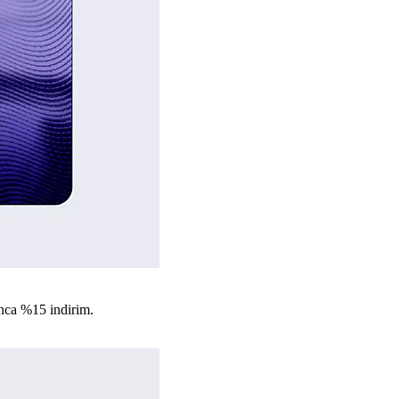
nca %15 indirim.