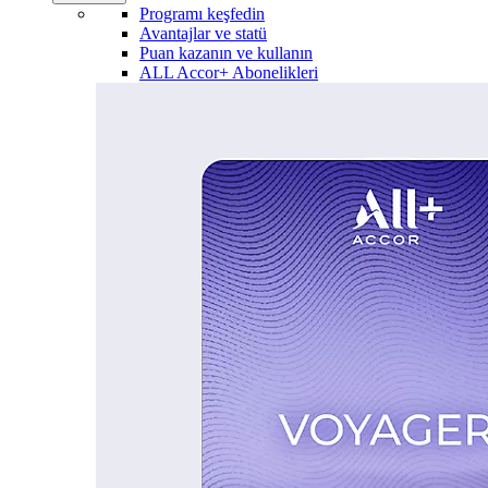
Programı keşfedin
Avantajlar ve statü
Puan kazanın ve kullanın
ALL Accor+ Abonelikleri