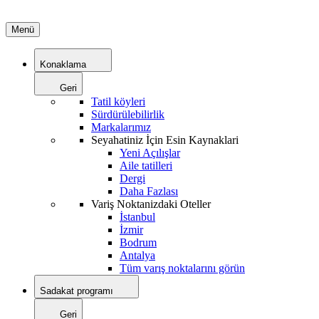
Menü
Konaklama
Geri
Tatil köyleri
Sürdürülebilirlik
Markalarımız
Seyahatiniz İçin Esin Kaynaklari
Yeni Açılışlar
Aile tatilleri
Dergi
Daha Fazlası
Variş Noktanizdaki Oteller
İstanbul
İzmir
Bodrum
Antalya
Tüm varış noktalarını görün
Sadakat programı
Geri