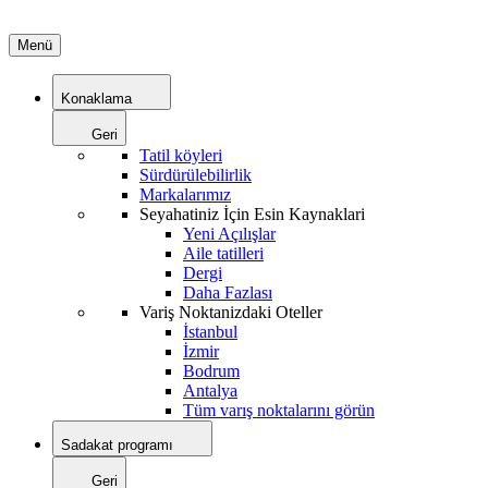
Menü
Konaklama
Geri
Tatil köyleri
Sürdürülebilirlik
Markalarımız
Seyahatiniz İçin Esin Kaynaklari
Yeni Açılışlar
Aile tatilleri
Dergi
Daha Fazlası
Variş Noktanizdaki Oteller
İstanbul
İzmir
Bodrum
Antalya
Tüm varış noktalarını görün
Sadakat programı
Geri