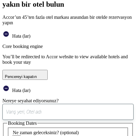
yakın bir otel bulun
Accor’un 45’ten fazla otel markası arasından bir otelde rezervasyon
yapın
Hata (lar)
Core booking engine
You’ll be redirected to Accor website to view available hotels and
book your stay
Pencereyi kapatın
Hata (lar)
Nereye seyahat ediyorsunuz?
0
öneri
Booking Dates
bulundu
Ne zaman geleceksiniz?
(optional)