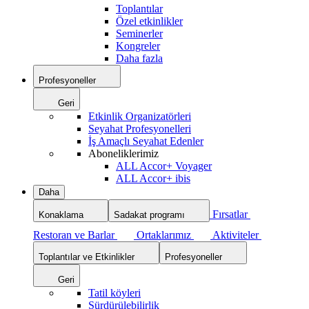
Toplantılar
Özel etkinlikler
Seminerler
Kongreler
Daha fazla
Profesyoneller
Geri
Etkinlik Organizatörleri
Seyahat Profesyonelleri
İş Amaçlı Seyahat Edenler
Aboneliklerimiz
ALL Accor+ Voyager
ALL Accor+ ibis
Daha
Fırsatlar
Konaklama
Sadakat programı
Restoran ve Barlar
Ortaklarımız
Aktiviteler
Toplantılar ve Etkinlikler
Profesyoneller
Geri
Tatil köyleri
Sürdürülebilirlik