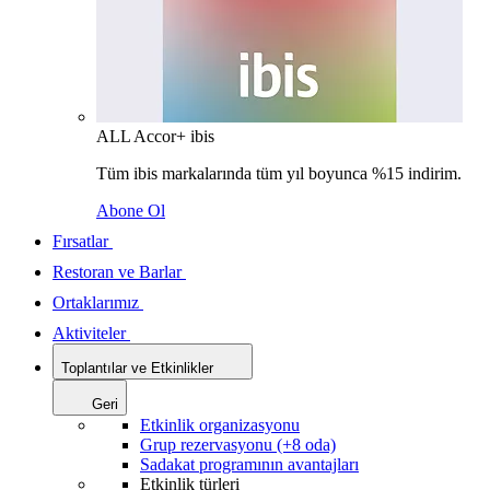
ALL Accor+ ibis
Tüm ibis markalarında tüm yıl boyunca %15 indirim.
Abone Ol
Fırsatlar
Restoran ve Barlar
Ortaklarımız
Aktiviteler
Toplantılar ve Etkinlikler
Geri
Etkinlik organizasyonu
Grup rezervasyonu (+8 oda)
Sadakat programının avantajları
Etkinlik türleri