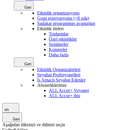
Geri
Etkinlik organizasyonu
Grup rezervasyonu (+8 oda)
Sadakat programının avantajları
Etkinlik türleri
Toplantılar
Özel etkinlikler
Seminerler
Kongreler
Daha fazla
Geri
Etkinlik Organizatörleri
Seyahat Profesyonelleri
İş Amaçlı Seyahat Edenler
Aboneliklerimiz
ALL Accor+ Voyager
ALL Accor+ ibis
en
Geri
Aşağıdan ülkenizi ve dilinizi seçin
Coğrafi bölge