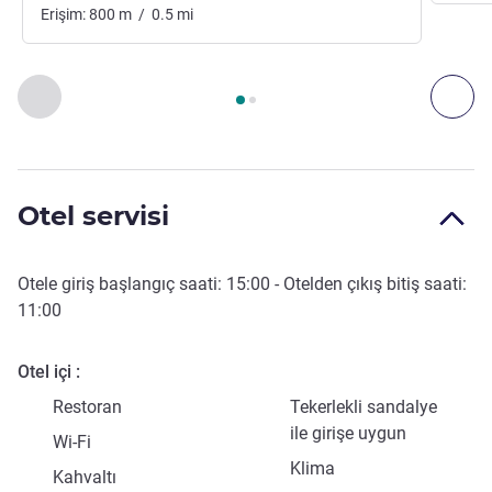
Erişim:
800
m
/
0.5
mi
Sayfa
1
/
2
, Erişim ve Ulaşım 1 :, Erişim ve Ulaşım 2 :
Önceki - Erişim ve Ulaşım
Son
Otel servisi
Otele giriş başlangıç saati:
15:00
- Otelden çıkış bitiş saati:
11:00
Otel içi
Restoran
Tekerlekli sandalye
ile girişe uygun
Wi-Fi
Klima
Kahvaltı