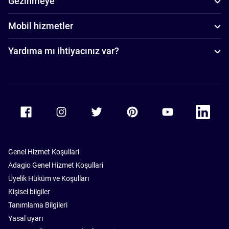
Gezinmeye
Mobil hizmetler
Yardıma mı ihtiyacınız var?
Accor Facebook
Accor Instagram
Accor Twitter
Accor Pinterest
Accor Youtube
Accor Li
Genel Hizmet Koşullari
Adagio Genel Hizmet Koşullari
Üyelik Hüküm ve Koşulları
Kişisel bilgiler
Tanımlama Bilgileri
Yasal uyarı