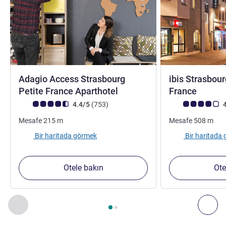
Adagio Access Strasbourg
ibis Strasbour
3 yıldız
3 yıldı
Petite France Aparthotel
France
Avis müşterileri puanı (ALL Puanlama)
görüş
Avis müşterileri 
4.4/5
(753
)
4
Mesafe
215
m
Mesafe
508
m
Bir haritada görmek
Bir haritada
Otele bakın
Ote
Sayfa
1
/
2
, Yakınlardaki diğer tesislerimiz 1 :, Yakınlardaki diğ
Önceki - Yakınlardaki diğer tesislerimiz
Sonr