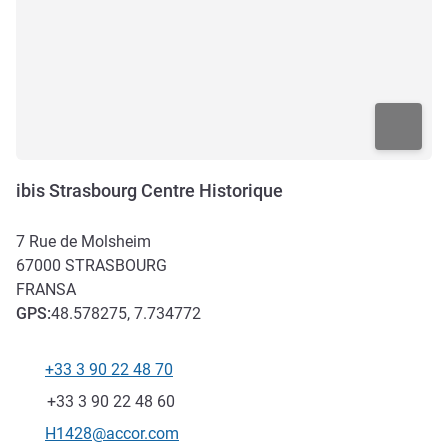
ibis Strasbourg Centre Historique
7 Rue de Molsheim
67000
STRASBOURG
FRANSA
GPS
:
48.578275, 7.734772
+33 3 90 22 48 70
Telefon
Faks
+33 3 90 22 48 60
İletişim için e-posta
H1428@accor.com