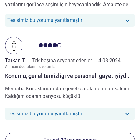
yazılarını görünce seçim için heyecanlandık. Ama otelde
hepsinin ekstra ücreti olduğunu öğrenince üzüldük. Sanki
bir kandırmaca gibi geldi. Odamız tekli sandalye ile
Otelimiz şu yoruma yanıt ve
Tesisimiz bu yorumu yanıtlamıştır
yaşamak zorunda olan insanların odasıydı bu da bizi biraz
rahatsız etti.
Avis müşterileri puanı 4.0/5
Tarkan T.
Tek başına seyahat edenler -
14.08.2024
ALL için doğrulanmış yorumlar
Konumu, genel temizliği ve personeli gayet iyiydi.
Merhaba Konaklamamdan genel olarak memnun kaldım.
Kaldığım odanın banyosu küçüktü.
Otelimiz şu yoruma yanıt v
Tesisimiz bu yorumu yanıtlamıştır