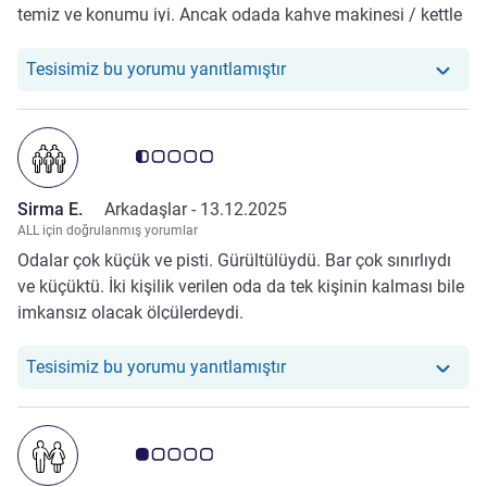
temiz ve konumu iyi. Ancak odada kahve makinesi / kettle
bulunmaması benim için eksiydi. Bu segmentte bazı
otellerde bu imkan sunulabiliyor, burada olmaması biraz
Otelimiz şu yoruma yanıt ver
Tesisimiz bu yorumu yanıtlamıştır
hayal kırıklığı yarattı.
Avis müşterileri puanı 0.5/5
Sirma E.
Arkadaşlar -
13.12.2025
ALL için doğrulanmış yorumlar
Odalar çok küçük ve pisti. Gürültülüydü. Bar çok sınırlıydı
ve küçüktü. İki kişilik verilen oda da tek kişinin kalması bile
imkansız olacak ölçülerdeydi.
Otelimiz şu yoruma yanıt v
Tesisimiz bu yorumu yanıtlamıştır
Avis müşterileri puanı 1.0/5