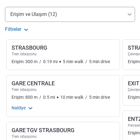
Erişim ve ulaşım
Erişim ve Ulaşım (12)
Filtreler
STRASBOURG
STR
Tren istasyonu
Çevreyo
Erişim:
300
m
/
0.19
mi
5
min
walk
/
5
min
drive
Erişim
GARE CENTRALE
EXIT
Tren istasyonu
Çevreyo
Erişim:
800
m
/
0.5
mi
10
min
walk
/
5
min
drive
Erişim
Nakliye
ENT
Havaal
GARE TGV STRASBOURG
Erişim
Tren istasyonu