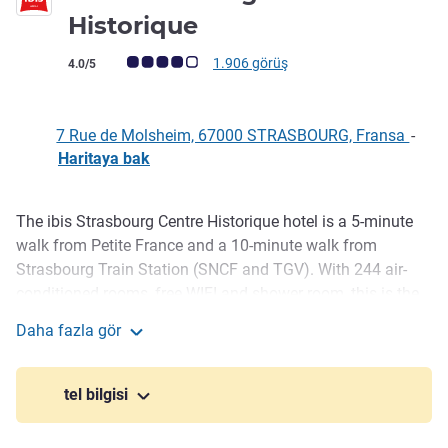
3 yıldız
Historique
Avis müşterileri puanı (ALL Puanlama)
1.906 görüş
4.0/5
7 Rue de Molsheim, 67000 STRASBOURG, Fransa
-
Haritaya bak
The ibis Strasbourg Centre Historique hotel is a 5-minute
Açıklama
walk from Petite France and a 10-minute walk from
Strasbourg Train Station (SNCF and TGV). With 244 air-
conditioned rooms, free WIFI and shower room, this is the
perfect choice for your stay in Strasbourg for your
Daha fazla gör
business trips or leisure.
ibis Strasbourg Centre Historique
The hotel offers a Restaurant with Terrace and a Bar every
day.
tel bilgisi
Ideal for discovering the city and a 15-minute walk from