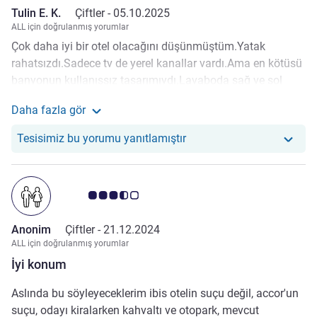
Tulin E. K.
Çiftler -
05.10.2025
ALL için doğrulanmış yorumlar
Çok daha iyi bir otel olacağını düşünmüştüm.Yatak
rahatsızdı.Sadece tv de yerel kanallar vardı.Ama en kötüsü
banyonun kullanışsız tasarımıydı.Lavaboda sağ ve sol
elinizi bir arada yıkayamıyorsunuz musluk o kadar geriye
Daha fazla gör
ve aşşağıya monte edilmişki eliniz sürekli lavoboyu siliyor
Tulin E. K. yorumu hakkında daha fazla bilgi edinin
ve iki elinizi beraber musluğun altına
Otelimiz şu yoruma yanıt ve
Tesisimiz bu yorumu yanıtlamıştır
sığdıramıyırsunuz.Daha beteri tuvalet.Klozette oturmak için
önce fön makinesini düşürmeden geçmeniz gerekiyor.Ve
tuvalete oturmak için eğildiğinizde kafanızı karşı duvara
Avis müşterileri puanı 3.5/5
vuruyorsunuz.O derece kötü bir tasarım olamaz.Çok daha
küçük banyolar gördüm ama bu büyüklükteki bir banyoda
Anonim
Çiftler -
21.12.2024
kafanızı her seferinde çarpacak kadar kötü yerleştirilmiş bir
ALL için doğrulanmış yorumlar
tuvalet görmedim.Uzun boylu yada daha kilolu insanlar
İyi konum
asla sığamazlar zaten.
Aslında bu söyleyeceklerim ibis otelin suçu değil, accor'un
suçu, odayı kiralarken kahvaltı ve otopark, mevcut