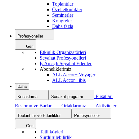
Toplantılar
Özel etkinlikler
Seminerler
Kongreler
Daha fazla
Profesyoneller
Geri
Etkinlik Organizatörleri
Seyahat Profesyonelleri
İş Amaçlı Seyahat Edenler
Aboneliklerimiz
ALL Accor+ Voyager
ALL Accor+ ibis
Daha
Fırsatlar
Konaklama
Sadakat programı
Restoran ve Barlar
Ortaklarımız
Aktiviteler
Toplantılar ve Etkinlikler
Profesyoneller
Geri
Tatil köyleri
Sürdürülebilirlik