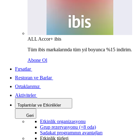
ALL Accor+ ibis
Tüm ibis markalarında tüm yıl boyunca %15 indirim.
Abone Ol
Fırsatlar
Restoran ve Barlar
Ortaklarımız
Aktiviteler
Toplantılar ve Etkinlikler
Geri
Etkinlik organizasyonu
Grup rezervasyonu (+8 oda)
Sadakat programının avantajları
Etkinlik türleri