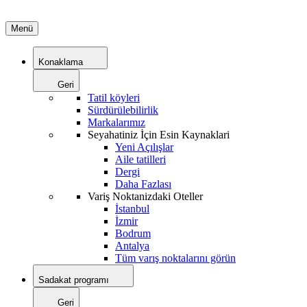
Menü
Konaklama
Geri
Tatil köyleri
Sürdürülebilirlik
Markalarımız
Seyahatiniz İçin Esin Kaynaklari
Yeni Açılışlar
Aile tatilleri
Dergi
Daha Fazlası
Variş Noktanizdaki Oteller
İstanbul
İzmir
Bodrum
Antalya
Tüm varış noktalarını görün
Sadakat programı
Geri