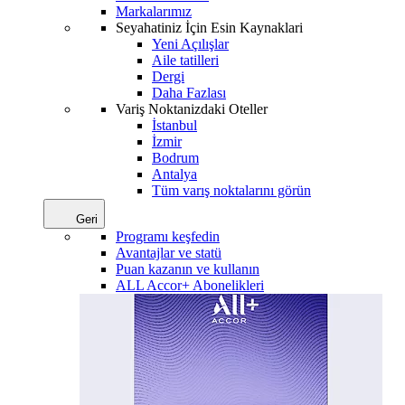
Markalarımız
Seyahatiniz İçin Esin Kaynaklari
Yeni Açılışlar
Aile tatilleri
Dergi
Daha Fazlası
Variş Noktanizdaki Oteller
İstanbul
İzmir
Bodrum
Antalya
Tüm varış noktalarını görün
Geri
Programı keşfedin
Avantajlar ve statü
Puan kazanın ve kullanın
ALL Accor+ Abonelikleri