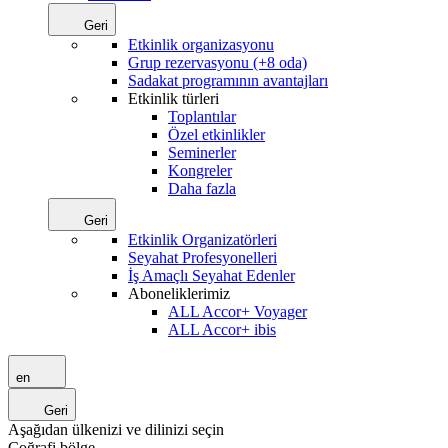
Geri
Etkinlik organizasyonu
Grup rezervasyonu (+8 oda)
Sadakat programının avantajları
Etkinlik türleri
Toplantılar
Özel etkinlikler
Seminerler
Kongreler
Daha fazla
Geri
Etkinlik Organizatörleri
Seyahat Profesyonelleri
İş Amaçlı Seyahat Edenler
Aboneliklerimiz
ALL Accor+ Voyager
ALL Accor+ ibis
en
Geri
Aşağıdan ülkenizi ve dilinizi seçin
Coğrafi bölge