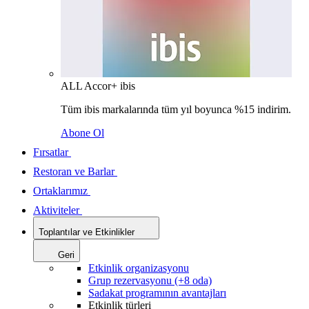
ALL Accor+ ibis
Tüm ibis markalarında tüm yıl boyunca %15 indirim.
Abone Ol
Fırsatlar
Restoran ve Barlar
Ortaklarımız
Aktiviteler
Toplantılar ve Etkinlikler
Geri
Etkinlik organizasyonu
Grup rezervasyonu (+8 oda)
Sadakat programının avantajları
Etkinlik türleri