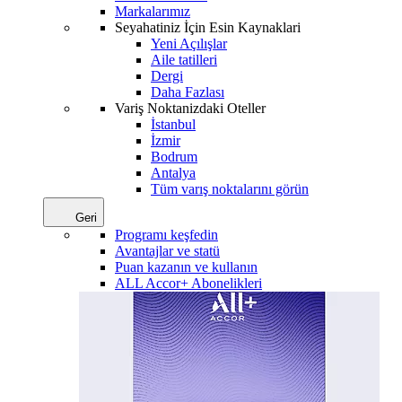
Markalarımız
Seyahatiniz İçin Esin Kaynaklari
Yeni Açılışlar
Aile tatilleri
Dergi
Daha Fazlası
Variş Noktanizdaki Oteller
İstanbul
İzmir
Bodrum
Antalya
Tüm varış noktalarını görün
Geri
Programı keşfedin
Avantajlar ve statü
Puan kazanın ve kullanın
ALL Accor+ Abonelikleri