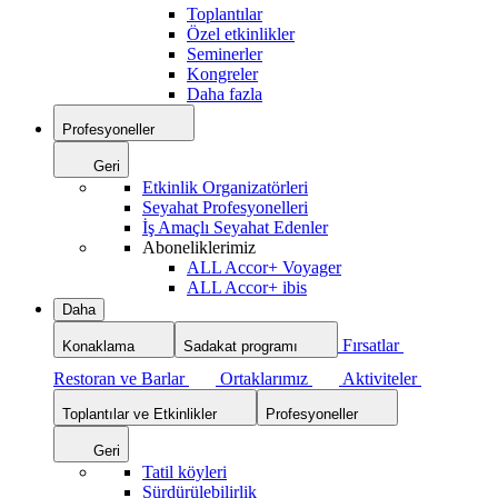
Toplantılar
Özel etkinlikler
Seminerler
Kongreler
Daha fazla
Profesyoneller
Geri
Etkinlik Organizatörleri
Seyahat Profesyonelleri
İş Amaçlı Seyahat Edenler
Aboneliklerimiz
ALL Accor+ Voyager
ALL Accor+ ibis
Daha
Fırsatlar
Konaklama
Sadakat programı
Restoran ve Barlar
Ortaklarımız
Aktiviteler
Toplantılar ve Etkinlikler
Profesyoneller
Geri
Tatil köyleri
Sürdürülebilirlik