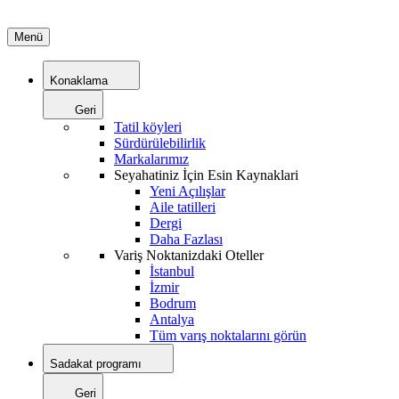
Menü
Konaklama
Geri
Tatil köyleri
Sürdürülebilirlik
Markalarımız
Seyahatiniz İçin Esin Kaynaklari
Yeni Açılışlar
Aile tatilleri
Dergi
Daha Fazlası
Variş Noktanizdaki Oteller
İstanbul
İzmir
Bodrum
Antalya
Tüm varış noktalarını görün
Sadakat programı
Geri