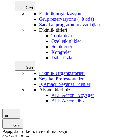
Geri
Etkinlik organizasyonu
Grup rezervasyonu (+8 oda)
Sadakat programının avantajları
Etkinlik türleri
Toplantılar
Özel etkinlikler
Seminerler
Kongreler
Daha fazla
Geri
Etkinlik Organizatörleri
Seyahat Profesyonelleri
İş Amaçlı Seyahat Edenler
Aboneliklerimiz
ALL Accor+ Voyager
ALL Accor+ ibis
en
Geri
Aşağıdan ülkenizi ve dilinizi seçin
Coğrafi bölge