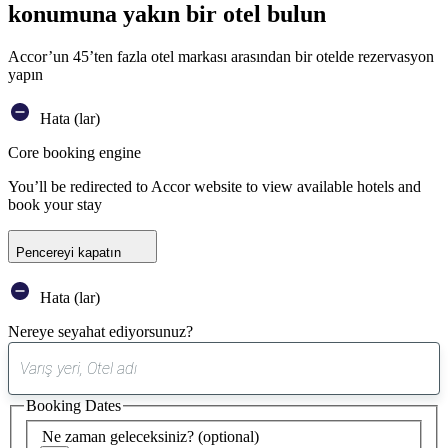
konumuna yakın bir otel bulun
Accor’un 45’ten fazla otel markası arasından bir otelde rezervasyon
yapın
Hata (lar)
Core booking engine
You’ll be redirected to Accor website to view available hotels and
book your stay
Pencereyi kapatın
Hata (lar)
Nereye seyahat ediyorsunuz?
0
öneri
Booking Dates
bulundu
Ne zaman geleceksiniz?
(optional)