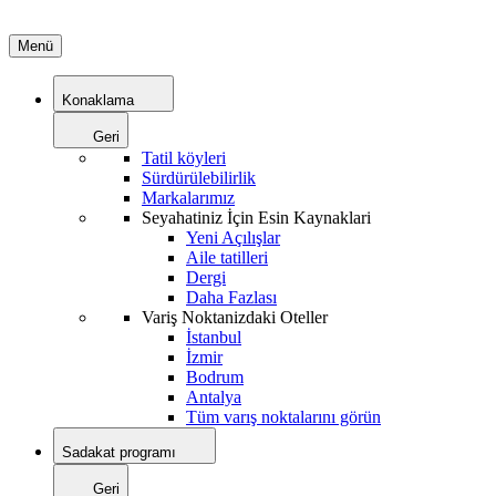
Menü
Konaklama
Geri
Tatil köyleri
Sürdürülebilirlik
Markalarımız
Seyahatiniz İçin Esin Kaynaklari
Yeni Açılışlar
Aile tatilleri
Dergi
Daha Fazlası
Variş Noktanizdaki Oteller
İstanbul
İzmir
Bodrum
Antalya
Tüm varış noktalarını görün
Sadakat programı
Geri