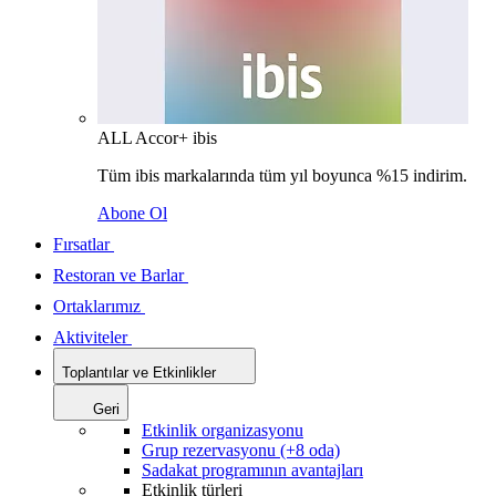
ALL Accor+ ibis
Tüm ibis markalarında tüm yıl boyunca %15 indirim.
Abone Ol
Fırsatlar
Restoran ve Barlar
Ortaklarımız
Aktiviteler
Toplantılar ve Etkinlikler
Geri
Etkinlik organizasyonu
Grup rezervasyonu (+8 oda)
Sadakat programının avantajları
Etkinlik türleri