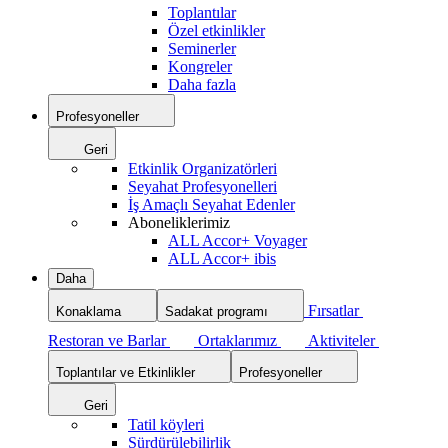
Toplantılar
Özel etkinlikler
Seminerler
Kongreler
Daha fazla
Profesyoneller
Geri
Etkinlik Organizatörleri
Seyahat Profesyonelleri
İş Amaçlı Seyahat Edenler
Aboneliklerimiz
ALL Accor+ Voyager
ALL Accor+ ibis
Daha
Fırsatlar
Konaklama
Sadakat programı
Restoran ve Barlar
Ortaklarımız
Aktiviteler
Toplantılar ve Etkinlikler
Profesyoneller
Geri
Tatil köyleri
Sürdürülebilirlik