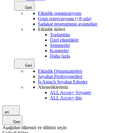
Geri
Etkinlik organizasyonu
Grup rezervasyonu (+8 oda)
Sadakat programının avantajları
Etkinlik türleri
Toplantılar
Özel etkinlikler
Seminerler
Kongreler
Daha fazla
Geri
Etkinlik Organizatörleri
Seyahat Profesyonelleri
İş Amaçlı Seyahat Edenler
Aboneliklerimiz
ALL Accor+ Voyager
ALL Accor+ ibis
en
Geri
Aşağıdan ülkenizi ve dilinizi seçin
Coğrafi bölge