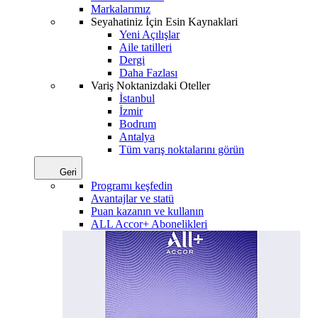
Markalarımız
Seyahatiniz İçin Esin Kaynaklari
Yeni Açılışlar
Aile tatilleri
Dergi
Daha Fazlası
Variş Noktanizdaki Oteller
İstanbul
İzmir
Bodrum
Antalya
Tüm varış noktalarını görün
Geri
Programı keşfedin
Avantajlar ve statü
Puan kazanın ve kullanın
ALL Accor+ Abonelikleri