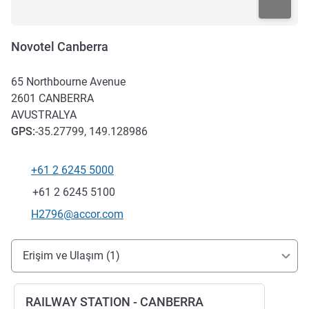
Novotel Canberra
65 Northbourne Avenue
2601
CANBERRA
AVUSTRALYA
GPS
:
-35.27799, 149.128986
+61 2 6245 5000
Telefon
Faks
+61 2 6245 5100
İletişim için e-posta
H2796@accor.com
Erişim ve ulaşım
Erişim ve Ulaşım (1)
RAILWAY STATION - CANBERRA