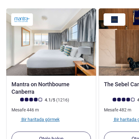
Mantra on Northbourne
The Sebel Can
4 yıldız
Canberra
Avis müşterileri puanı (ALL Puanlama)
görüş
Avis müşterileri 
4.1/5
(1216
)
4
Mesafe
446
m
Mesafe
482
m
Bir haritada görmek
Bir haritada
Otele bakın
Ote