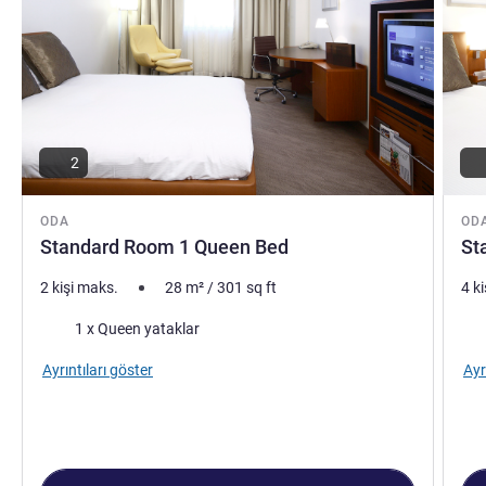
2
ODA
OD
Standard Room 1 Queen Bed
St
2 kişi maks.
28
m²
/
301
sq ft
4 k
Şilte
Şilt
1 x Queen yataklar
Ayrıntıları göster
Ayr