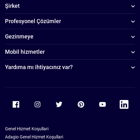
Şirket
Profesyonel Çözümler
Gezinmeye
Mobil hizmetler
Yardıma mı ihtiyacınız var?
Accor Facebook
Accor Instagram
Accor Twitter
Accor Pinterest
Accor Youtube
Accor Li
Genel Hizmet Koşullari
Adagio Genel Hizmet Koşullari