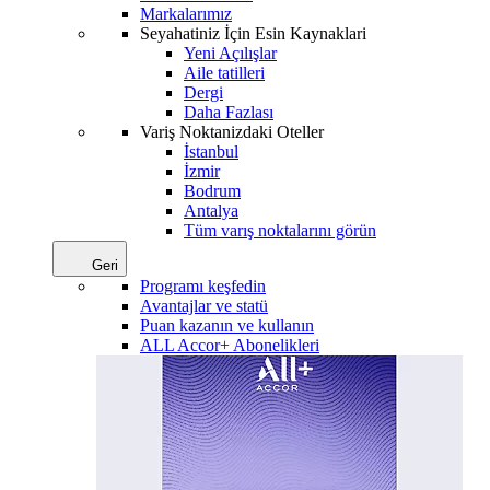
Markalarımız
Seyahatiniz İçin Esin Kaynaklari
Yeni Açılışlar
Aile tatilleri
Dergi
Daha Fazlası
Variş Noktanizdaki Oteller
İstanbul
İzmir
Bodrum
Antalya
Tüm varış noktalarını görün
Geri
Programı keşfedin
Avantajlar ve statü
Puan kazanın ve kullanın
ALL Accor+ Abonelikleri