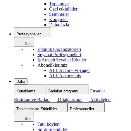
Toplantılar
Özel etkinlikler
Seminerler
Kongreler
Daha fazla
Profesyoneller
Geri
Etkinlik Organizatörleri
Seyahat Profesyonelleri
İş Amaçlı Seyahat Edenler
Aboneliklerimiz
ALL Accor+ Voyager
ALL Accor+ ibis
Daha
Fırsatlar
Konaklama
Sadakat programı
Restoran ve Barlar
Ortaklarımız
Aktiviteler
Toplantılar ve Etkinlikler
Profesyoneller
Geri
Tatil köyleri
Sürdürülebilirlik