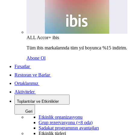
ALL Accor+ ibis
Tüm ibis markalarında tüm yıl boyunca %15 indirim.
Abone Ol
Fırsatlar
Restoran ve Barlar
Ortaklarımız
Aktiviteler
Toplantılar ve Etkinlikler
Geri
Etkinlik organizasyonu
Grup rezervasyonu (+8 oda)
Sadakat programının avantajları
Etkinlik türleri