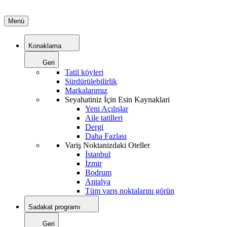
Menü
Konaklama
Geri
Tatil köyleri
Sürdürülebilirlik
Markalarımız
Seyahatiniz İçin Esin Kaynaklari
Yeni Açılışlar
Aile tatilleri
Dergi
Daha Fazlası
Variş Noktanizdaki Oteller
İstanbul
İzmir
Bodrum
Antalya
Tüm varış noktalarını görün
Sadakat programı
Geri