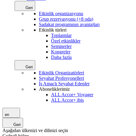
Geri
Etkinlik organizasyonu
Grup rezervasyonu (+8 oda)
Sadakat programının avantajları
Etkinlik türleri
Toplantılar
Özel etkinlikler
Seminerler
Kongreler
Daha fazla
Geri
Etkinlik Organizatörleri
Seyahat Profesyonelleri
İş Amaçlı Seyahat Edenler
Aboneliklerimiz
ALL Accor+ Voyager
ALL Accor+ ibis
en
Geri
Aşağıdan ülkenizi ve dilinizi seçin
Coğrafi bölge