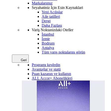
Markalarımız
Seyahatiniz İçin Esin Kaynaklari
Yeni Açılışlar
Aile tatilleri
Dergi
Daha Fazlası
Variş Noktanizdaki Oteller
İstanbul
İzmir
Bodrum
Antalya
Tüm varış noktalarını görün
Geri
Programı keşfedin
Avantajlar ve statü
Puan kazanın ve kullanın
ALL Accor+ Abonelikleri