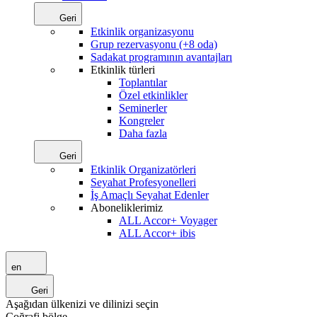
Geri
Etkinlik organizasyonu
Grup rezervasyonu (+8 oda)
Sadakat programının avantajları
Etkinlik türleri
Toplantılar
Özel etkinlikler
Seminerler
Kongreler
Daha fazla
Geri
Etkinlik Organizatörleri
Seyahat Profesyonelleri
İş Amaçlı Seyahat Edenler
Aboneliklerimiz
ALL Accor+ Voyager
ALL Accor+ ibis
en
Geri
Aşağıdan ülkenizi ve dilinizi seçin
Coğrafi bölge