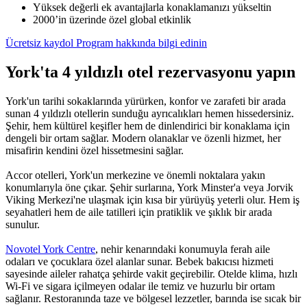
Yüksek değerli ek avantajlarla konaklamanızı yükseltin
2000’in üzerinde özel global etkinlik
Ücretsiz kaydol
Program hakkında bilgi edinin
York'ta 4 yıldızlı otel rezervasyonu yapın
York'un tarihi sokaklarında yürürken, konfor ve zarafeti bir arada
sunan 4 yıldızlı otellerin sunduğu ayrıcalıkları hemen hissedersiniz.
Şehir, hem kültürel keşifler hem de dinlendirici bir konaklama için
dengeli bir ortam sağlar. Modern olanaklar ve özenli hizmet, her
misafirin kendini özel hissetmesini sağlar.
Accor otelleri, York'un merkezine ve önemli noktalara yakın
konumlarıyla öne çıkar. Şehir surlarına, York Minster'a veya Jorvik
Viking Merkezi'ne ulaşmak için kısa bir yürüyüş yeterli olur. Hem iş
seyahatleri hem de aile tatilleri için pratiklik ve şıklık bir arada
sunulur.
Novotel York Centre
, nehir kenarındaki konumuyla ferah aile
odaları ve çocuklara özel alanlar sunar. Bebek bakıcısı hizmeti
sayesinde aileler rahatça şehirde vakit geçirebilir. Otelde klima, hızlı
Wi-Fi ve sigara içilmeyen odalar ile temiz ve huzurlu bir ortam
sağlanır. Restoranında taze ve bölgesel lezzetler, barında ise sıcak bir