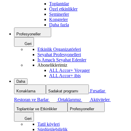
Toplantılar
Özel etkinlikler
Seminerler
Kongreler
Daha fazla
Profesyoneller
Geri
Etkinlik Organizatörleri
Seyahat Profesyonelleri
İş Amaçlı Seyahat Edenler
Aboneliklerimiz
ALL Accor+ Voyager
ALL Accor+ ibis
Daha
Fırsatlar
Konaklama
Sadakat programı
Restoran ve Barlar
Ortaklarımız
Aktiviteler
Toplantılar ve Etkinlikler
Profesyoneller
Geri
Tatil köyleri
Sürdürülebilirlik