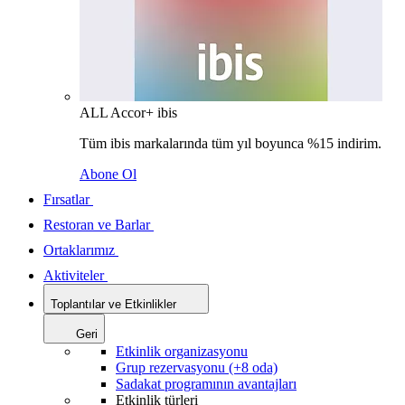
ALL Accor+ ibis
Tüm ibis markalarında tüm yıl boyunca %15 indirim.
Abone Ol
Fırsatlar
Restoran ve Barlar
Ortaklarımız
Aktiviteler
Toplantılar ve Etkinlikler
Geri
Etkinlik organizasyonu
Grup rezervasyonu (+8 oda)
Sadakat programının avantajları
Etkinlik türleri