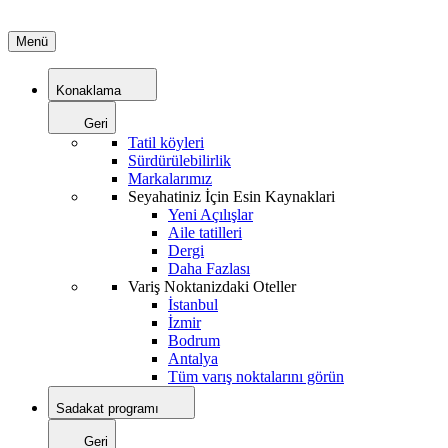
Menü
Konaklama
Geri
Tatil köyleri
Sürdürülebilirlik
Markalarımız
Seyahatiniz İçin Esin Kaynaklari
Yeni Açılışlar
Aile tatilleri
Dergi
Daha Fazlası
Variş Noktanizdaki Oteller
İstanbul
İzmir
Bodrum
Antalya
Tüm varış noktalarını görün
Sadakat programı
Geri