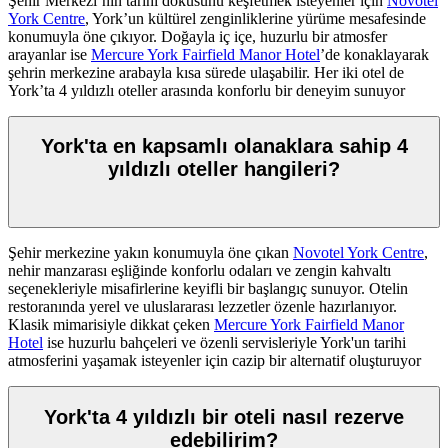
Şehir Merkezi’nin tarihi dokusunu keşfetmek isteyenler için
Novotel
York Centre
, York’un kültürel zenginliklerine yürüme mesafesinde
konumuyla öne çıkıyor. Doğayla iç içe, huzurlu bir atmosfer
arayanlar ise
Mercure York Fairfield Manor Hotel
’de konaklayarak
şehrin merkezine arabayla kısa sürede ulaşabilir. Her iki otel de
York’ta 4 yıldızlı oteller arasında konforlu bir deneyim sunuyor
York'ta en kapsamlı olanaklara sahip 4
yıldızlı oteller hangileri?
Şehir merkezine yakın konumuyla öne çıkan
Novotel York Centre
,
nehir manzarası eşliğinde konforlu odaları ve zengin kahvaltı
seçenekleriyle misafirlerine keyifli bir başlangıç sunuyor. Otelin
restoranında yerel ve uluslararası lezzetler özenle hazırlanıyor.
Klasik mimarisiyle dikkat çeken
Mercure York Fairfield Manor
Hotel
ise huzurlu bahçeleri ve özenli servisleriyle York'un tarihi
atmosferini yaşamak isteyenler için cazip bir alternatif oluşturuyor
York'ta 4 yıldızlı bir oteli nasıl rezerve
edebilirim?