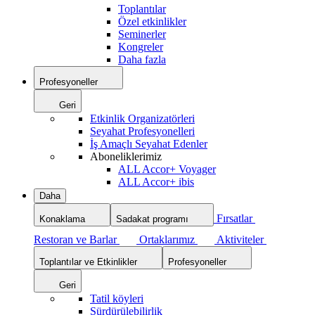
Toplantılar
Özel etkinlikler
Seminerler
Kongreler
Daha fazla
Profesyoneller
Geri
Etkinlik Organizatörleri
Seyahat Profesyonelleri
İş Amaçlı Seyahat Edenler
Aboneliklerimiz
ALL Accor+ Voyager
ALL Accor+ ibis
Daha
Fırsatlar
Konaklama
Sadakat programı
Restoran ve Barlar
Ortaklarımız
Aktiviteler
Toplantılar ve Etkinlikler
Profesyoneller
Geri
Tatil köyleri
Sürdürülebilirlik