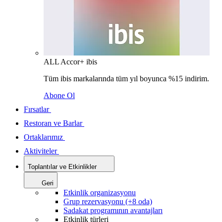
ALL Accor+ ibis
Tüm ibis markalarında tüm yıl boyunca %15 indirim.
Abone Ol
Fırsatlar
Restoran ve Barlar
Ortaklarımız
Aktiviteler
Toplantılar ve Etkinlikler
Geri
Etkinlik organizasyonu
Grup rezervasyonu (+8 oda)
Sadakat programının avantajları
Etkinlik türleri