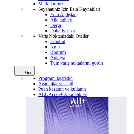
Markalarımız
Seyahatiniz İçin Esin Kaynaklari
Yeni Açılışlar
Aile tatilleri
Dergi
Daha Fazlası
Variş Noktanizdaki Oteller
İstanbul
İzmir
Bodrum
Antalya
Tüm varış noktalarını görün
Geri
Programı keşfedin
Avantajlar ve statü
Puan kazanın ve kullanın
ALL Accor+ Abonelikleri