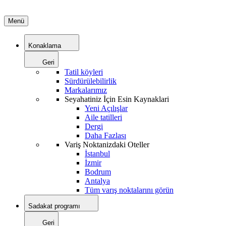
Menü
Konaklama
Geri
Tatil köyleri
Sürdürülebilirlik
Markalarımız
Seyahatiniz İçin Esin Kaynaklari
Yeni Açılışlar
Aile tatilleri
Dergi
Daha Fazlası
Variş Noktanizdaki Oteller
İstanbul
İzmir
Bodrum
Antalya
Tüm varış noktalarını görün
Sadakat programı
Geri