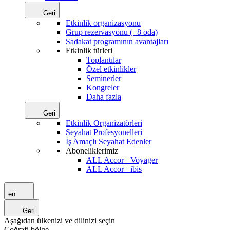
Geri
Etkinlik organizasyonu
Grup rezervasyonu (+8 oda)
Sadakat programının avantajları
Etkinlik türleri
Toplantılar
Özel etkinlikler
Seminerler
Kongreler
Daha fazla
Geri
Etkinlik Organizatörleri
Seyahat Profesyonelleri
İş Amaçlı Seyahat Edenler
Aboneliklerimiz
ALL Accor+ Voyager
ALL Accor+ ibis
en
Geri
Aşağıdan ülkenizi ve dilinizi seçin
Coğrafi bölge