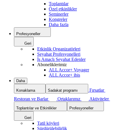
Toplantılar
Özel etkinlikler
Seminerler
Kongreler
Daha fazla
Profesyoneller
Geri
Etkinlik Organizatörleri
Seyahat Profesyonelleri
İş Amaçlı Seyahat Edenler
Aboneliklerimiz
ALL Accor+ Voyager
ALL Accor+ ibis
Daha
Fırsatlar
Konaklama
Sadakat programı
Restoran ve Barlar
Ortaklarımız
Aktiviteler
Toplantılar ve Etkinlikler
Profesyoneller
Geri
Tatil köyleri
Sürdürülebilirlik