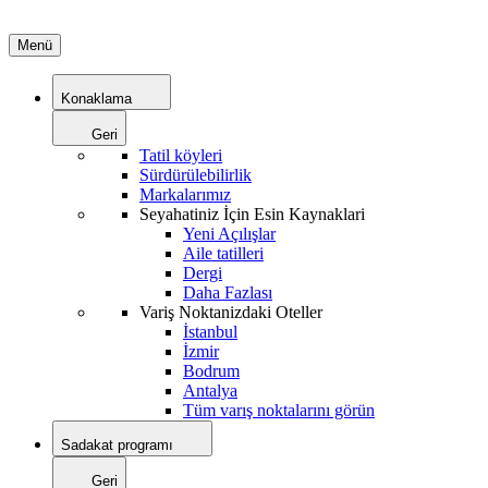
Menü
Konaklama
Geri
Tatil köyleri
Sürdürülebilirlik
Markalarımız
Seyahatiniz İçin Esin Kaynaklari
Yeni Açılışlar
Aile tatilleri
Dergi
Daha Fazlası
Variş Noktanizdaki Oteller
İstanbul
İzmir
Bodrum
Antalya
Tüm varış noktalarını görün
Sadakat programı
Geri