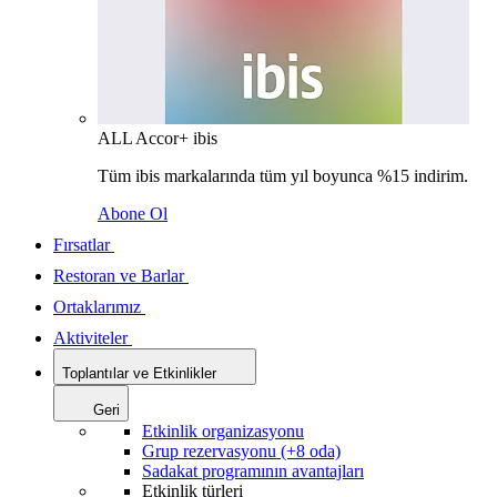
ALL Accor+ ibis
Tüm ibis markalarında tüm yıl boyunca %15 indirim.
Abone Ol
Fırsatlar
Restoran ve Barlar
Ortaklarımız
Aktiviteler
Toplantılar ve Etkinlikler
Geri
Etkinlik organizasyonu
Grup rezervasyonu (+8 oda)
Sadakat programının avantajları
Etkinlik türleri