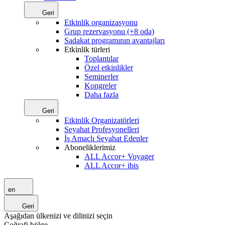
Geri
Etkinlik organizasyonu
Grup rezervasyonu (+8 oda)
Sadakat programının avantajları
Etkinlik türleri
Toplantılar
Özel etkinlikler
Seminerler
Kongreler
Daha fazla
Geri
Etkinlik Organizatörleri
Seyahat Profesyonelleri
İş Amaçlı Seyahat Edenler
Aboneliklerimiz
ALL Accor+ Voyager
ALL Accor+ ibis
en
Geri
Aşağıdan ülkenizi ve dilinizi seçin
Coğrafi bölge