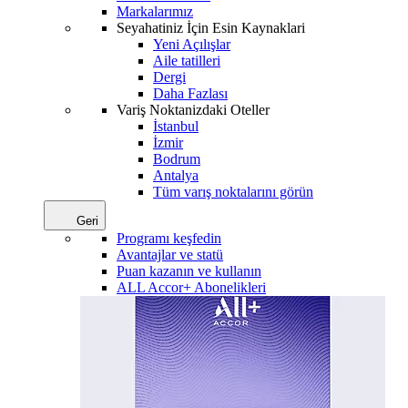
Markalarımız
Seyahatiniz İçin Esin Kaynaklari
Yeni Açılışlar
Aile tatilleri
Dergi
Daha Fazlası
Variş Noktanizdaki Oteller
İstanbul
İzmir
Bodrum
Antalya
Tüm varış noktalarını görün
Geri
Programı keşfedin
Avantajlar ve statü
Puan kazanın ve kullanın
ALL Accor+ Abonelikleri