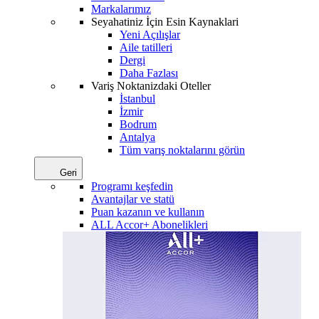
Markalarımız
Seyahatiniz İçin Esin Kaynaklari
Yeni Açılışlar
Aile tatilleri
Dergi
Daha Fazlası
Variş Noktanizdaki Oteller
İstanbul
İzmir
Bodrum
Antalya
Tüm varış noktalarını görün
Geri
Programı keşfedin
Avantajlar ve statü
Puan kazanın ve kullanın
ALL Accor+ Abonelikleri