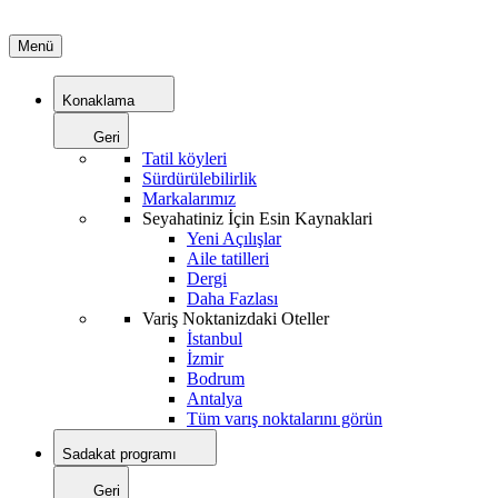
Menü
Konaklama
Geri
Tatil köyleri
Sürdürülebilirlik
Markalarımız
Seyahatiniz İçin Esin Kaynaklari
Yeni Açılışlar
Aile tatilleri
Dergi
Daha Fazlası
Variş Noktanizdaki Oteller
İstanbul
İzmir
Bodrum
Antalya
Tüm varış noktalarını görün
Sadakat programı
Geri