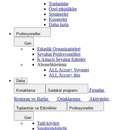
Toplantılar
Özel etkinlikler
Seminerler
Kongreler
Daha fazla
Profesyoneller
Geri
Etkinlik Organizatörleri
Seyahat Profesyonelleri
İş Amaçlı Seyahat Edenler
Aboneliklerimiz
ALL Accor+ Voyager
ALL Accor+ ibis
Daha
Fırsatlar
Konaklama
Sadakat programı
Restoran ve Barlar
Ortaklarımız
Aktiviteler
Toplantılar ve Etkinlikler
Profesyoneller
Geri
Tatil köyleri
Sürdürülebilirlik