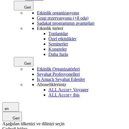
Geri
Etkinlik organizasyonu
Grup rezervasyonu (+8 oda)
Sadakat programının avantajları
Etkinlik türleri
Toplantılar
Özel etkinlikler
Seminerler
Kongreler
Daha fazla
Geri
Etkinlik Organizatörleri
Seyahat Profesyonelleri
İş Amaçlı Seyahat Edenler
Aboneliklerimiz
ALL Accor+ Voyager
ALL Accor+ ibis
en
Geri
Aşağıdan ülkenizi ve dilinizi seçin
Coğrafi bölge