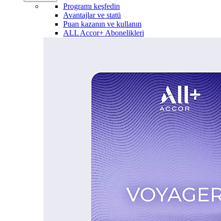
Programı keşfedin
Avantajlar ve statü
Puan kazanın ve kullanın
ALL Accor+ Abonelikleri