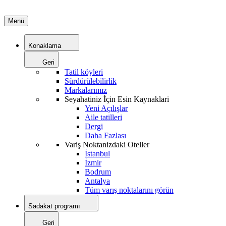
Menü
Konaklama
Geri
Tatil köyleri
Sürdürülebilirlik
Markalarımız
Seyahatiniz İçin Esin Kaynaklari
Yeni Açılışlar
Aile tatilleri
Dergi
Daha Fazlası
Variş Noktanizdaki Oteller
İstanbul
İzmir
Bodrum
Antalya
Tüm varış noktalarını görün
Sadakat programı
Geri