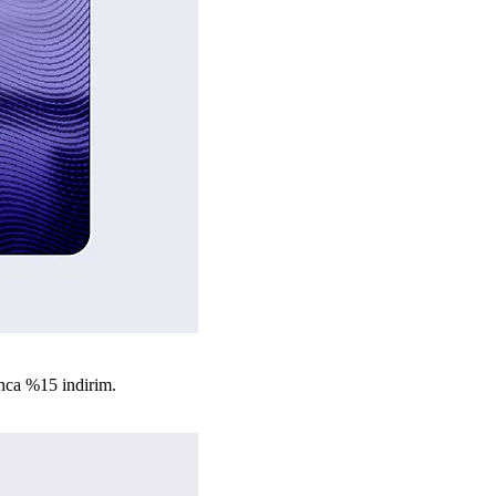
nca %15 indirim.