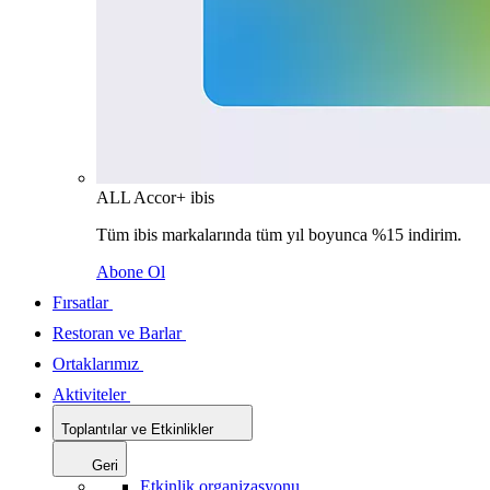
ALL Accor+ ibis
Tüm ibis markalarında tüm yıl boyunca %15 indirim.
Abone Ol
Fırsatlar
Restoran ve Barlar
Ortaklarımız
Aktiviteler
Toplantılar ve Etkinlikler
Geri
Etkinlik organizasyonu