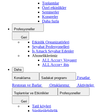
Toplantılar
Özel etkinlikler
Seminerler
Kongreler
Daha fazla
Profesyoneller
Geri
Etkinlik Organizatörleri
Seyahat Profesyonelleri
İş Amaçlı Seyahat Edenler
Aboneliklerimiz
ALL Accor+ Voyager
ALL Accor+ ibis
Daha
Fırsatlar
Konaklama
Sadakat programı
Restoran ve Barlar
Ortaklarımız
Aktiviteler
Toplantılar ve Etkinlikler
Profesyoneller
Geri
Tatil köyleri
Sürdürülebilirlik