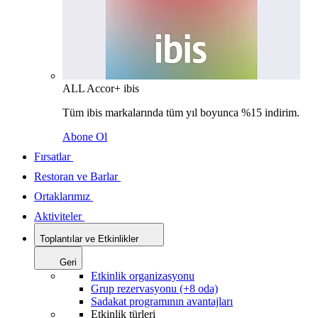
ALL Accor+ ibis
Tüm ibis markalarında tüm yıl boyunca %15 indirim.
Abone Ol
Fırsatlar
Restoran ve Barlar
Ortaklarımız
Aktiviteler
Toplantılar ve Etkinlikler
Geri
Etkinlik organizasyonu
Grup rezervasyonu (+8 oda)
Sadakat programının avantajları
Etkinlik türleri