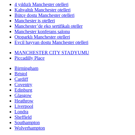
4 yıldızlı Manchester otelleri
Kahvaltılı Manchester otelleri
Bütçe dostu Manchester otelleri
Manchester iş otelleri
Manchester’de eko sertifikalı oteller
Manchester konferans salonu
Otoparklı Manchester otelleri
Evcil hayvan dostu Manchester otelleri
MANCHESTER CITY STADYUMU
Piccadilly Place
Birmingham
Bristol
Cardiff
Coventry
Edinburg
Glasgow
Heathrow
Liverpool
Londra
Sheffield
Southampton
Wolverhampton