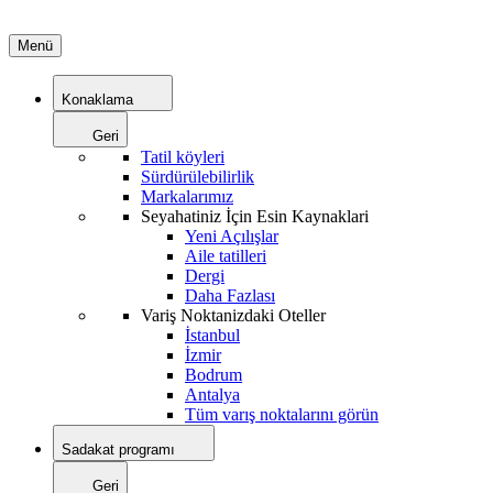
Menü
Konaklama
Geri
Tatil köyleri
Sürdürülebilirlik
Markalarımız
Seyahatiniz İçin Esin Kaynaklari
Yeni Açılışlar
Aile tatilleri
Dergi
Daha Fazlası
Variş Noktanizdaki Oteller
İstanbul
İzmir
Bodrum
Antalya
Tüm varış noktalarını görün
Sadakat programı
Geri