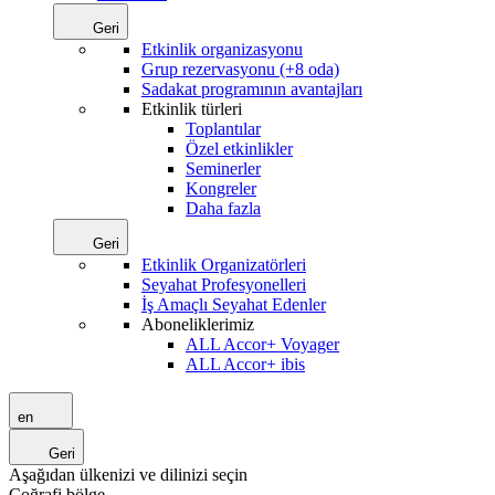
Geri
Etkinlik organizasyonu
Grup rezervasyonu (+8 oda)
Sadakat programının avantajları
Etkinlik türleri
Toplantılar
Özel etkinlikler
Seminerler
Kongreler
Daha fazla
Geri
Etkinlik Organizatörleri
Seyahat Profesyonelleri
İş Amaçlı Seyahat Edenler
Aboneliklerimiz
ALL Accor+ Voyager
ALL Accor+ ibis
en
Geri
Aşağıdan ülkenizi ve dilinizi seçin
Coğrafi bölge