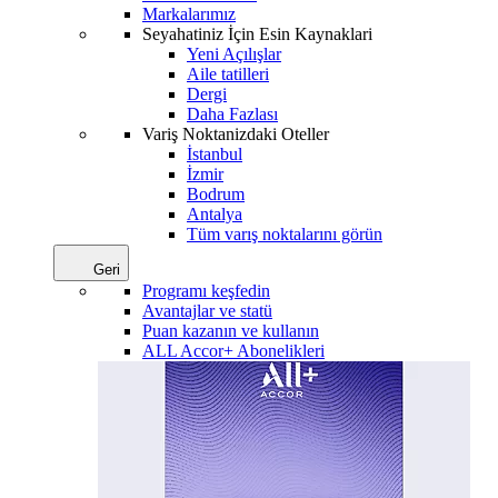
Markalarımız
Seyahatiniz İçin Esin Kaynaklari
Yeni Açılışlar
Aile tatilleri
Dergi
Daha Fazlası
Variş Noktanizdaki Oteller
İstanbul
İzmir
Bodrum
Antalya
Tüm varış noktalarını görün
Geri
Programı keşfedin
Avantajlar ve statü
Puan kazanın ve kullanın
ALL Accor+ Abonelikleri