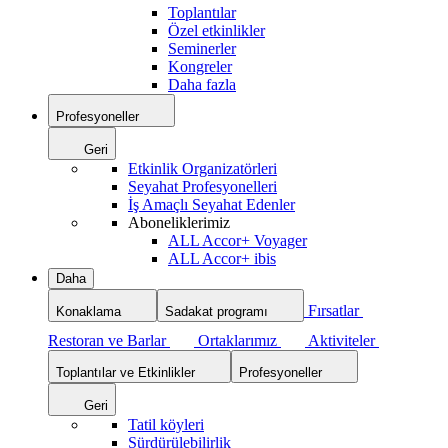
Toplantılar
Özel etkinlikler
Seminerler
Kongreler
Daha fazla
Profesyoneller
Geri
Etkinlik Organizatörleri
Seyahat Profesyonelleri
İş Amaçlı Seyahat Edenler
Aboneliklerimiz
ALL Accor+ Voyager
ALL Accor+ ibis
Daha
Fırsatlar
Konaklama
Sadakat programı
Restoran ve Barlar
Ortaklarımız
Aktiviteler
Toplantılar ve Etkinlikler
Profesyoneller
Geri
Tatil köyleri
Sürdürülebilirlik