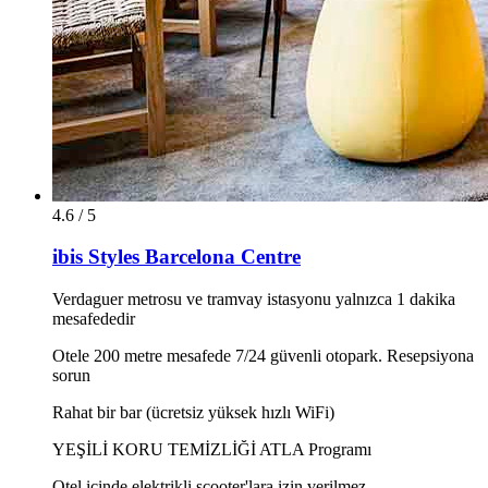
4.6 / 5
ibis Styles Barcelona Centre
Verdaguer metrosu ve tramvay istasyonu yalnızca 1 dakika
mesafededir
Otele 200 metre mesafede 7/24 güvenli otopark. Resepsiyona
sorun
Rahat bir bar (ücretsiz yüksek hızlı WiFi)
YEŞİLİ KORU TEMİZLİĞİ ATLA Programı
Otel içinde elektrikli scooter'lara izin verilmez.