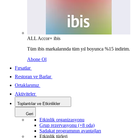
ALL Accor+ ibis
Tüm ibis markalarında tüm yıl boyunca %15 indirim.
Abone Ol
Fırsatlar
Restoran ve Barlar
Ortaklarımız
Aktiviteler
Toplantılar ve Etkinlikler
Geri
Etkinlik organizasyonu
Grup rezervasyonu (+8 oda)
Sadakat programının avantajları
Etkinlik türleri