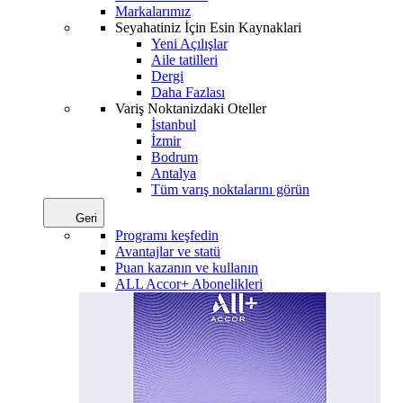
Markalarımız
Seyahatiniz İçin Esin Kaynaklari
Yeni Açılışlar
Aile tatilleri
Dergi
Daha Fazlası
Variş Noktanizdaki Oteller
İstanbul
İzmir
Bodrum
Antalya
Tüm varış noktalarını görün
Geri
Programı keşfedin
Avantajlar ve statü
Puan kazanın ve kullanın
ALL Accor+ Abonelikleri