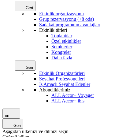
Geri
Etkinlik organizasyonu
Grup rezervasyonu (+8 oda)
Sadakat programının avantajları
Etkinlik türleri
Toplantılar
Özel etkinlikler
Seminerler
Kongreler
Daha fazla
Geri
Etkinlik Organizatörleri
Seyahat Profesyonelleri
İş Amaçlı Seyahat Edenler
Aboneliklerimiz
ALL Accor+ Voyager
ALL Accor+ ibis
en
Geri
Aşağıdan ülkenizi ve dilinizi seçin
Coğrafi bölge