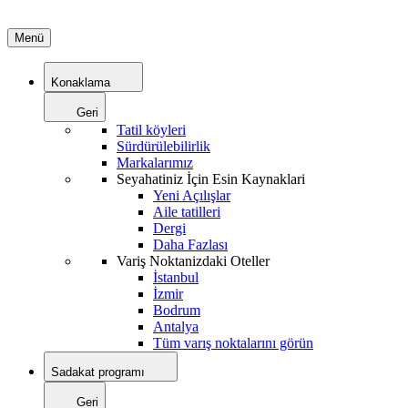
Menü
Konaklama
Geri
Tatil köyleri
Sürdürülebilirlik
Markalarımız
Seyahatiniz İçin Esin Kaynaklari
Yeni Açılışlar
Aile tatilleri
Dergi
Daha Fazlası
Variş Noktanizdaki Oteller
İstanbul
İzmir
Bodrum
Antalya
Tüm varış noktalarını görün
Sadakat programı
Geri