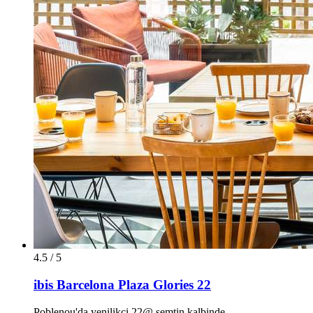
4.5 / 5
ibis Barcelona Plaza Glories 22
Poblenou'da yenilikçi 22@ semtin kalbinde