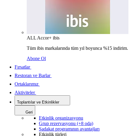
ALL Accor+ ibis
Tüm ibis markalarında tüm yıl boyunca %15 indirim.
Abone Ol
Fırsatlar
Restoran ve Barlar
Ortaklarımız
Aktiviteler
Toplantılar ve Etkinlikler
Geri
Etkinlik organizasyonu
Grup rezervasyonu (+8 oda)
Sadakat programının avantajları
Etkinlik türleri