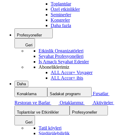
Toplantılar
Özel etkinlikler
Seminerler
Kongreler
Daha fazla
Profesyoneller
Geri
Etkinlik Organizatörleri
Seyahat Profesyonelleri
İş Amaçlı Seyahat Edenler
Aboneliklerimiz
ALL Accor+ Voyager
ALL Accor+ ibis
Daha
Fırsatlar
Konaklama
Sadakat programı
Restoran ve Barlar
Ortaklarımız
Aktiviteler
Toplantılar ve Etkinlikler
Profesyoneller
Geri
Tatil köyleri
Sürdürülebilirlik