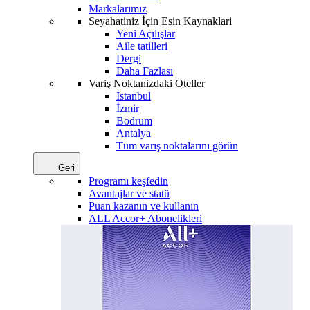
Markalarımız
Seyahatiniz İçin Esin Kaynaklari
Yeni Açılışlar
Aile tatilleri
Dergi
Daha Fazlası
Variş Noktanizdaki Oteller
İstanbul
İzmir
Bodrum
Antalya
Tüm varış noktalarını görün
Geri
Programı keşfedin
Avantajlar ve statü
Puan kazanın ve kullanın
ALL Accor+ Abonelikleri