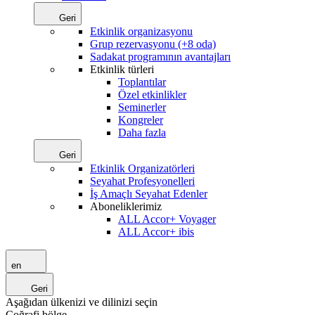
Geri
Etkinlik organizasyonu
Grup rezervasyonu (+8 oda)
Sadakat programının avantajları
Etkinlik türleri
Toplantılar
Özel etkinlikler
Seminerler
Kongreler
Daha fazla
Geri
Etkinlik Organizatörleri
Seyahat Profesyonelleri
İş Amaçlı Seyahat Edenler
Aboneliklerimiz
ALL Accor+ Voyager
ALL Accor+ ibis
en
Geri
Aşağıdan ülkenizi ve dilinizi seçin
Coğrafi bölge