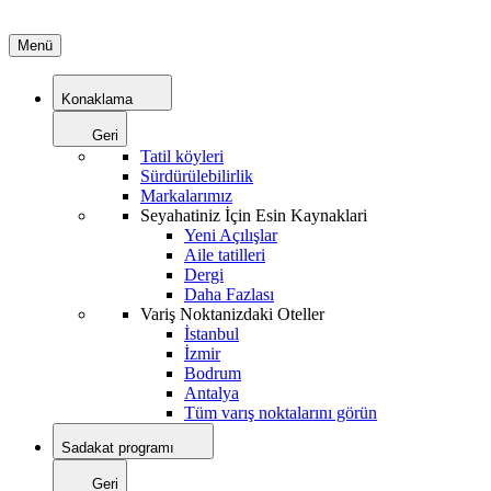
Menü
Konaklama
Geri
Tatil köyleri
Sürdürülebilirlik
Markalarımız
Seyahatiniz İçin Esin Kaynaklari
Yeni Açılışlar
Aile tatilleri
Dergi
Daha Fazlası
Variş Noktanizdaki Oteller
İstanbul
İzmir
Bodrum
Antalya
Tüm varış noktalarını görün
Sadakat programı
Geri