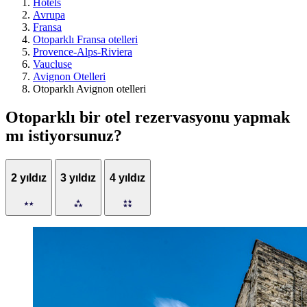
Hotels
Avrupa
Fransa
Otoparklı Fransa otelleri
Provence-Alps-Riviera
Vaucluse
Avignon Otelleri
Otoparklı Avignon otelleri
Otoparklı bir otel rezervasyonu yapmak
mı istiyorsunuz?
2 yıldız
3 yıldız
4 yıldız