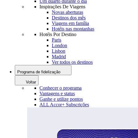
Um quarto durante o dia
Inspirações De Viagens
Novas aberturas
Destinos dos mês
Viagens em família
Hotéis nas montanhas
Hotéis Por Destino
Paris
London
Lisbon
Madrid
Ver todos os destinos
Programa de fidelização
Voltar
Conhecer o programa
Vantagens e status
Ganhe e utilize pontos
ALL Accor+ Subscrições