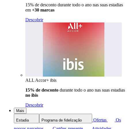
15% de desconto durante todo o ano nas suas estadias
em
+30 marcas
Descobrir
ALL Accor+ ibis
15% de desconto
durante todo o ano nas suas estadias
no ibis
Descobrir
Mais
Ofertas
Os
Estadia
Programa de fidelização
nossos parceiros
Cartões-presente
Atividades