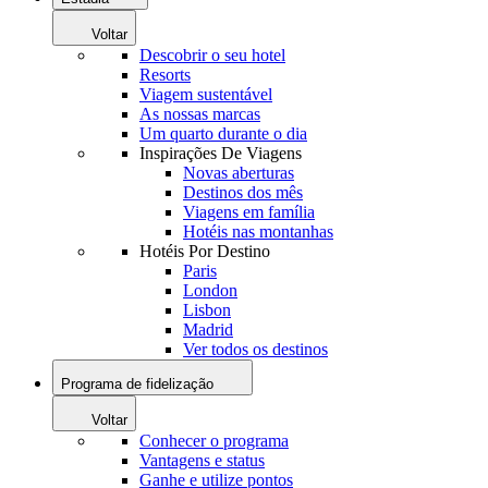
Voltar
Descobrir o seu hotel
Resorts
Viagem sustentável
As nossas marcas
Um quarto durante o dia
Inspirações De Viagens
Novas aberturas
Destinos dos mês
Viagens em família
Hotéis nas montanhas
Hotéis Por Destino
Paris
London
Lisbon
Madrid
Ver todos os destinos
Programa de fidelização
Voltar
Conhecer o programa
Vantagens e status
Ganhe e utilize pontos