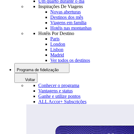
Um quarto durante o dia
Inspirações De Viagens
Novas aberturas
Destinos dos mês
Viagens em família
Hotéis nas montanhas
Hotéis Por Destino
Paris
London
Lisbon
Madrid
Ver todos os destinos
Programa de fidelização
Voltar
Conhecer o programa
Vantagens e status
Ganhe e utilize pontos
ALL Accor+ Subscrições