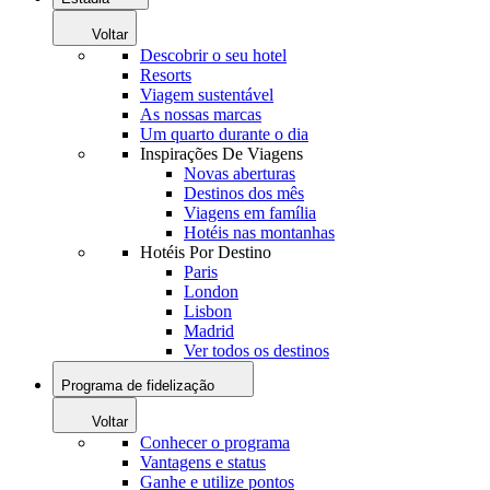
Voltar
Descobrir o seu hotel
Resorts
Viagem sustentável
As nossas marcas
Um quarto durante o dia
Inspirações De Viagens
Novas aberturas
Destinos dos mês
Viagens em família
Hotéis nas montanhas
Hotéis Por Destino
Paris
London
Lisbon
Madrid
Ver todos os destinos
Programa de fidelização
Voltar
Conhecer o programa
Vantagens e status
Ganhe e utilize pontos