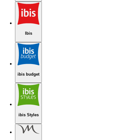
Ibis
ibis budget
ibis Styles