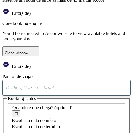
Reserve um hotel de entre as mais de 45 marcas Accor
Erro(s de)
Core booking engine
You’ll be redirected to Accor website to view available hotels and
book your stay
Close window
Erro(s de)
Para onde viaja?
0
sugestão
Booking Dates
encontrada
Quando é que chega?
(optional)
Escolha a data de início
Escolha a data de término