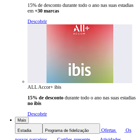
15% de desconto durante todo o ano nas suas estadias
em
+30 marcas
Descobrir
ALL Accor+ ibis
15% de desconto
durante todo o ano nas suas estadias
no ibis
Descobrir
Mais
Ofertas
Os
Estadia
Programa de fidelização
nossos parceiros
Cartões-presente
Atividades