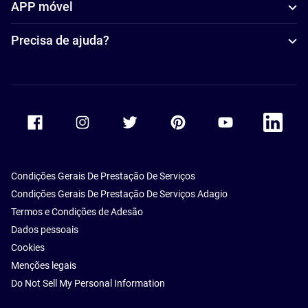
APP móvel
Precisa de ajuda?
Accor Facebook
Accor Instagram
Accor Twitter
Accor Pinterest
Accor Youtube
Accor Li
Condições Gerais De Prestação De Serviços
Condições Gerais De Prestação De Serviços Adagio
Termos e Condições de Adesão
Dados pessoais
Cookies
Menções legais
Do Not Sell My Personal Information