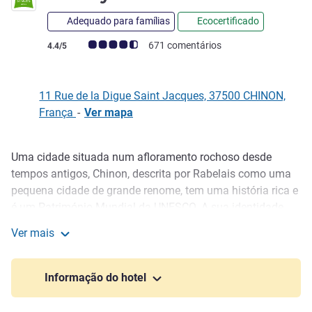
Adequado para famílias
Ecocertificado
Nota clientes Avis (Classificação ALL)
671 comentários
4.4/5
11 Rue de la Digue Saint Jacques, 37500 CHINON,
França
-
Ver mapa
Uma cidade situada num afloramento rochoso desde
Descrição
tempos antigos, Chinon, descrita por Rabelais como uma
pequena cidade de grande renome, tem uma história rica e
é um Património Mundial da UNESCO. A sua identidade
histórica celebra a pedra tuffeau local e a perícia dos
Ver mais
pedreiros através de estátuas, colunas e decorações. Fácil
ibis Styles Chinon
acesso a partir da estação SNCF, ideal para estadias no
coração dos castelos do Loire e das vinhas de Chinon.
Informação do hotel
Bem-vindo ao ibis Styles Chinon! Descubra o nosso hotel