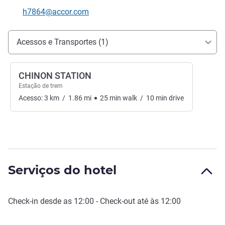
Telefone
E-mail de contacto
h7864@accor.com
Acesso e transporte
Acessos e Transportes (1)
CHINON STATION
Estação de trem
Acesso:
3
km
/
1.86
mi
25
min
walk
/
10
min
drive
Serviços do hotel
Check-in
desde as
12:00
-
Check-out
até às
12:00