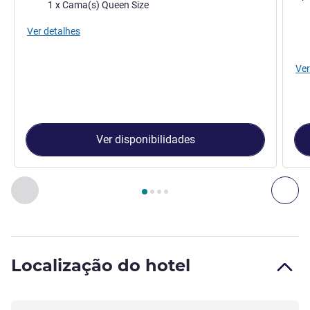
Cama
1 x Cama(s) Queen Size
Ca
Ver detalhes
Vist
Ver
Ver disponibilidades
Página
1
de
4
, Quarto 1 : Quarto Duplo Standard. Renovado 
Anterior - Quarto
Seg
Localização do hotel