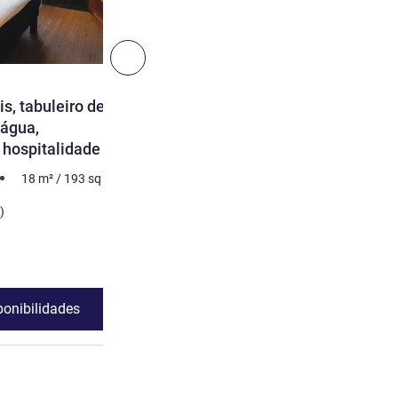
6
Seguinte - Quarto
QUARTO
s, tabuleiro de boas-
Quarto Standard com du
 água,
individuais
 hospitalidade
2 pessoa no máximo
19
m²
18
m²
/
193
sq ft
Cama
2 x Cama(s) de solteiro
)
Ver detalhes
ponibilidades
Ver disponibili
confortáveis, tabuleiro de boas-vindas, garrafa de água, chine