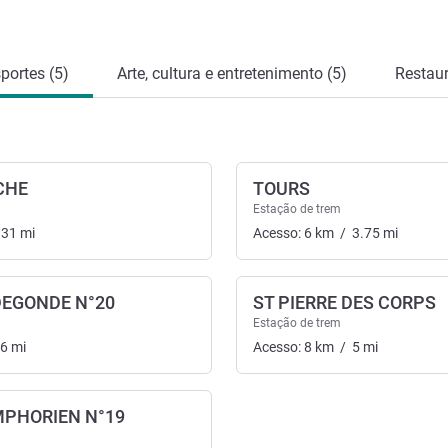
portes (5)
Arte, cultura e entretenimento (5)
Restaur
CHE
TOURS
Estação de trem
.31
mi
Acesso:
6
km
/
3.75
mi
DEGONDE N°20
ST PIERRE DES CORPS
Estação de trem
86
mi
Acesso:
8
km
/
5
mi
MPHORIEN N°19