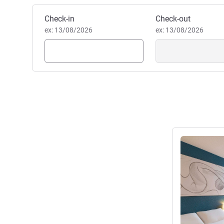
Reservar este hotel
Check-in
Check-out
ex: 13/08/2026
ex: 13/08/2026
Ver detalhes