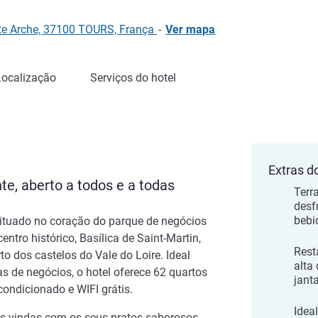
ite Arche, 37100 TOURS, França
-
Ver mapa
Localização
Serviços do hotel
Extras d
te, aberto a todos e a todas
Terr
desf
bebi
 situado no coração do parque de negócios
ntro histórico, Basílica de Saint-Martin,
Rest
to dos castelos do Vale do Loire. Ideal
alta
s de negócios, o hotel oferece 62 quartos
jant
ondicionado e WIFI grátis.
Idea
as-vindas com os seus pratos saborosos.