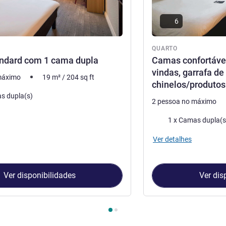
6
QUARTO
andard com 1 cama dupla
Camas confortávei
vindas, garrafa de
máximo
19
m²
/
204
sq ft
chinelos/produtos
s dupla(s)
2 pessoa no máximo
Cama
1 x Camas dupla(s
Ver detalhes
Ver disponibilidades
Ver dis
Quarto 1 : Quarto Standard com 1 cama dupla , Quarto 2 : Camas 