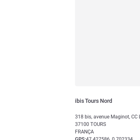
ibis Tours Nord
318 bis, avenue Maginot, CC 
37100
TOURS
FRANÇA
GPS
:
47.427586, 0.702334