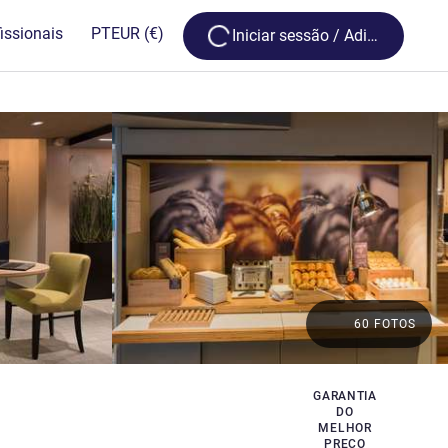
Loading...
issionais
PT
EUR
(€)
Iniciar sessão / Adira
60 FOTOS
GARANTIA
DO
MELHOR
PREÇO