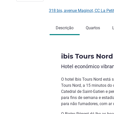
318 bis, avenue Maginot, CC La Pet
Descrição
Quartos
ibis Tours Nord
Hotel económico vibran
O hotel Ibis Tours Nord está
Tours Nord, a 15 minutos do ce
Catedral de Saint-Gatien e per
para fins de semana e estadia
para não fumadores, com ar c
O Bistro Régent dá-lhe as bo