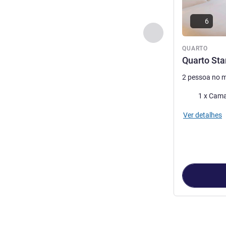
6
Anterior - Quarto
QUARTO
Quarto St
2 pessoa no 
Cama
1 x Cama
Ver detalhes
Página
1
de
2
, 