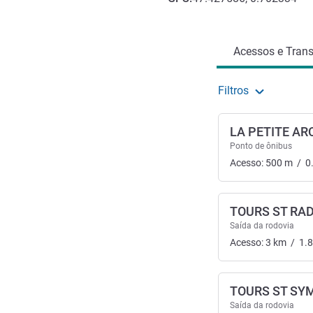
Acesso e transporte
Acessos e Trans
Filtros
LA PETITE AR
Ponto de ônibus
Acesso:
500
m
/
0
TOURS ST RA
Saída da rodovia
Acesso:
3
km
/
1.
TOURS ST SY
Saída da rodovia