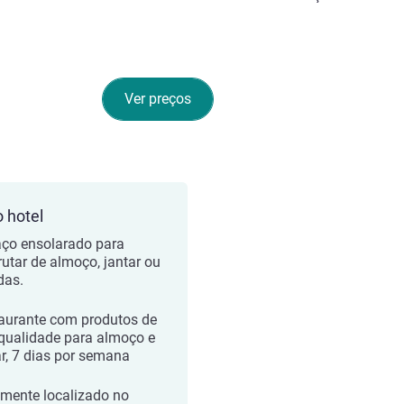
Ver preços
o hotel
aço ensolarado para
rutar de almoço, jantar ou
das.
aurante com produtos de
 qualidade para almoço e
ar, 7 dias por semana
lmente localizado no