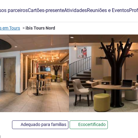
os parceiros
Cartões-presente
Atividades
Reuniões e Eventos
Prof
s em Tours
ibis Tours Nord
3 estrelas
Adequado para famílias
Ecocertificado
s