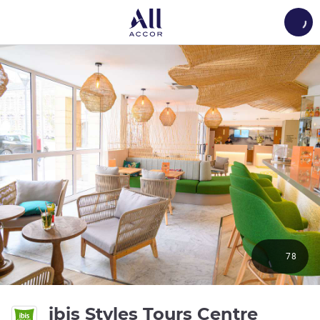
Load
78
3 estr
ibis Styles Tours Centre