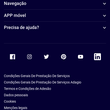
Navegação
APP móvel
Precisa de ajuda?
Accor Facebook
Accor Instagram
Accor Twitter
Accor Pinterest
Accor Youtube
Accor Li
Condições Gerais De Prestação De Serviços
Condições Gerais De Prestação De Serviços Adagio
Termos e Condições de Adesão
Dados pessoais
Cookies
Menções legais