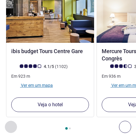
2 estrelas
ibis budget Tours Centre Gare
Mercure Tours
4 est
Congrès
Nota clientes Avis (Classificação ALL)
comentários
Nota clientes Avi
4.1/5
(1102
)
3
Em
923
m
Em
936
m
Ver em um mapa
Ver em um 
Veja o hotel
Vej
Página
1
de
2
, Os nossos outros estabelecimentos nas proxim
Anterior - Os nossos outros estabelecimentos nas proxim
Seg