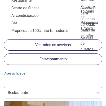
Restaurante
se
Acesso
Centro de fitness
Wi-Fi
animais
para
Ar condicionado
de
cadeiras
estimação
Pequeno-
Bar
de rodas
almoço
Salas de
Propriedade 100% não fumadores
reunião
Serviço
de
Ver todos os serviços
quartos
Estacionamento
Acessibilidade
Restaurante
Ver detalhes