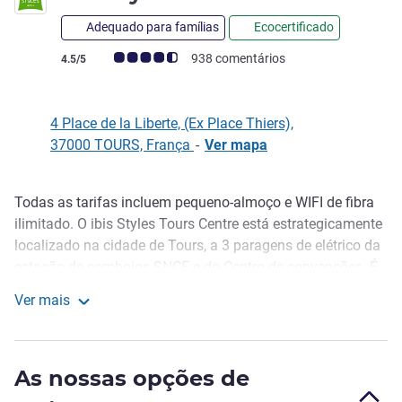
Adequado para famílias
Ecocertificado
Nota clientes Avis (Classificação ALL)
938 comentários
4.5/5
4 Place de la Liberte, (Ex Place Thiers),
37000 TOURS, França
-
Ver mapa
Todas as tarifas incluem pequeno-almoço e WIFI de fibra
Descrição
ilimitado. O ibis Styles Tours Centre está estrategicamente
localizado na cidade de Tours, a 3 paragens de elétrico da
estação de comboios SNCF e do Centro de convenções. É
o ponto de partida ideal para descobrir o Vale do Loire e as
Ver mais
suas joias. Deixe-nos oferecer uma estadia inesquecível
ibis Styles Tours Centre
em Tours. Desfrute das nossas salas de reuniões com ar
condicionado, ou relaxe no bar ou restaurante com uma
As nossas opções de
boa refeição caseira.