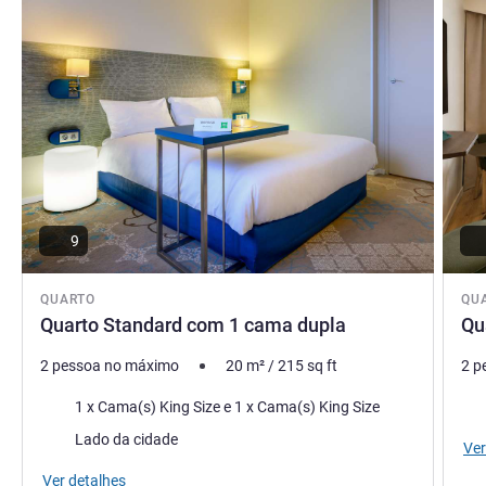
9
QUARTO
QU
Quarto Standard com 1 cama dupla
Qu
2 pessoa no máximo
20
m²
/
215
sq ft
2 p
Cama
Ca
1 x Cama(s) King Size e 1 x Cama(s) King Size
Vistas:
Lado da cidade
Ver
Ver detalhes