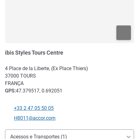
ibis Styles Tours Centre
4 Place de la Liberte, (Ex Place Thiers)
37000
TOURS
FRANÇA
GPS
:
47.379517, 0.692051
+33 2 47 05 50 05
Telefone
E-mail de contacto
H8011@accor.com
Acesso e transporte
Acessos e Transportes (1)