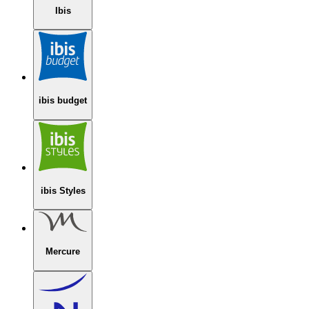
Ibis
ibis budget
ibis Styles
Mercure