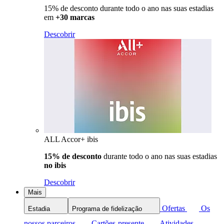
15% de desconto durante todo o ano nas suas estadias
em
+30 marcas
Descobrir
ALL Accor+ ibis
15% de desconto
durante todo o ano nas suas estadias
no ibis
Descobrir
Mais
Ofertas
Os
Estadia
Programa de fidelização
nossos parceiros
Cartões-presente
Atividades