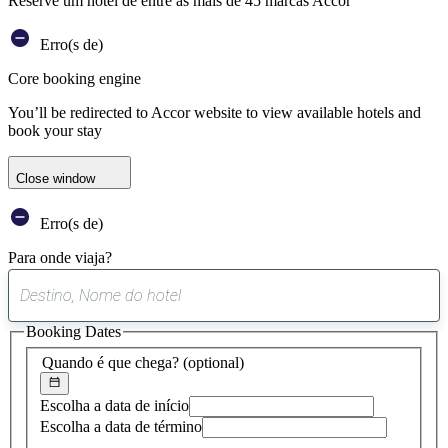
Reserve um hotel de entre as mais de 45 marcas Accor
Erro(s de)
Core booking engine
You’ll be redirected to Accor website to view available hotels and
book your stay
Close window
Erro(s de)
Para onde viaja?
0
sugestão
Booking Dates
encontrada
Quando é que chega?
(optional)
Escolha a data de início
Escolha a data de término