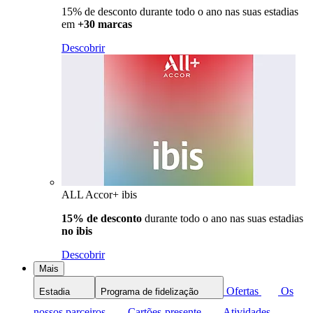
15% de desconto durante todo o ano nas suas estadias
em
+30 marcas
Descobrir
ALL Accor+ ibis
15% de desconto
durante todo o ano nas suas estadias
no ibis
Descobrir
Mais
Ofertas
Os
Estadia
Programa de fidelização
nossos parceiros
Cartões-presente
Atividades