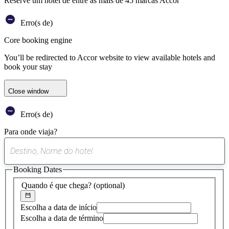
Reserve um hotel de entre as mais de 45 marcas Accor
Erro(s de)
Core booking engine
You’ll be redirected to Accor website to view available hotels and
book your stay
Close window
Erro(s de)
Para onde viaja?
0
sugestão
Booking Dates
encontrada
Quando é que chega?
(optional)
Escolha a data de início
Escolha a data de término