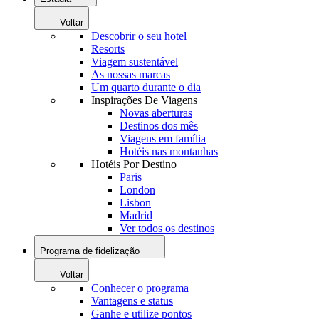
Voltar
Descobrir o seu hotel
Resorts
Viagem sustentável
As nossas marcas
Um quarto durante o dia
Inspirações De Viagens
Novas aberturas
Destinos dos mês
Viagens em família
Hotéis nas montanhas
Hotéis Por Destino
Paris
London
Lisbon
Madrid
Ver todos os destinos
Programa de fidelização
Voltar
Conhecer o programa
Vantagens e status
Ganhe e utilize pontos