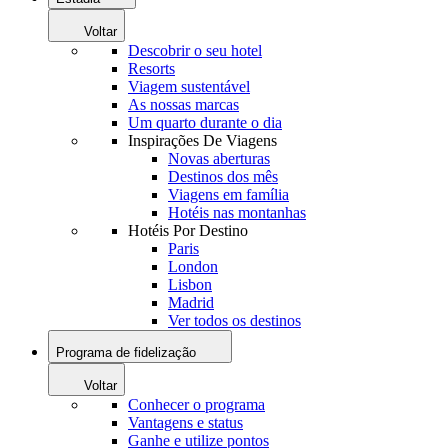
Voltar
Descobrir o seu hotel
Resorts
Viagem sustentável
As nossas marcas
Um quarto durante o dia
Inspirações De Viagens
Novas aberturas
Destinos dos mês
Viagens em família
Hotéis nas montanhas
Hotéis Por Destino
Paris
London
Lisbon
Madrid
Ver todos os destinos
Programa de fidelização
Voltar
Conhecer o programa
Vantagens e status
Ganhe e utilize pontos