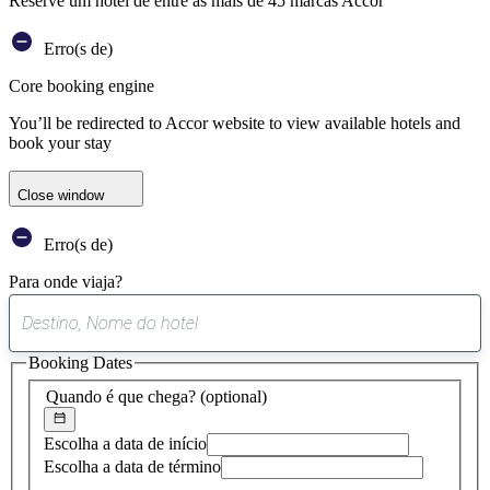
Reserve um hotel de entre as mais de 45 marcas Accor
Erro(s de)
Core booking engine
You’ll be redirected to Accor website to view available hotels and
book your stay
Close window
Erro(s de)
Para onde viaja?
0
sugestão
Booking Dates
encontrada
Quando é que chega?
(optional)
Escolha a data de início
Escolha a data de término