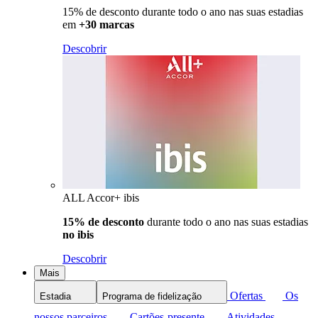
15% de desconto durante todo o ano nas suas estadias
em
+30 marcas
Descobrir
ALL Accor+ ibis
15% de desconto
durante todo o ano nas suas estadias
no ibis
Descobrir
Mais
Ofertas
Os
Estadia
Programa de fidelização
nossos parceiros
Cartões-presente
Atividades